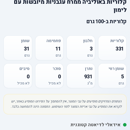
קלוריות
ב
אוליביה ממרח עגבניות מיובשות עם
לימון
קלוריות
ב-
100 גרם
קלוריות
חלבון
פחמימה
שומן
31
11
3
331
גרם
גרם
גרם
שומן רווי
נתרן
סוכר
סיבים
0
0
931
5
גרם
מ"ג
לא מכיל
לא מכיל
הנתונים המדויקים מופיעים על גבי המוצר, אין להסתמך על הפירוט המופיע באתר, יש
לקרוא את המופיע על גבי אריזת המוצר לפני השימוש. התמונה הינה להמחשה בלבד.
אידאלי לדיאטה קטוגנית