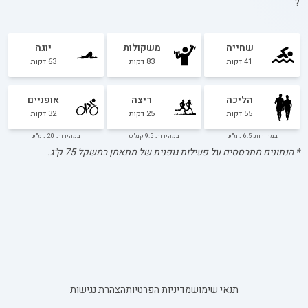
?
שחייה
משקולות
יוגה
41
דקות
83
דקות
63
דקות
הליכה
ריצה
אופניים
55
דקות
25
דקות
32
דקות
במהירות: 6.5 קמ"ש
במהירות: 9.5 קמ"ש
במהירות: 20 קמ"ש
* הנתונים מתבססים על פעילות גופנית של מתאמן במשקל
75
ק"ג.
תנאי שימוש
מדיניות הפרטיות
הצהרת נגישות