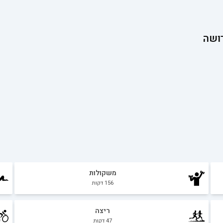
ושה
משקולות
156
דקות
ריצה
47
דקות