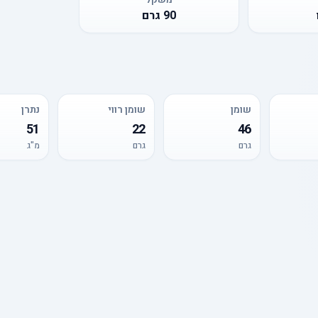
90
גרם
שומן
שומן רווי
נתרן
51
22
46
גרם
גרם
מ"ג