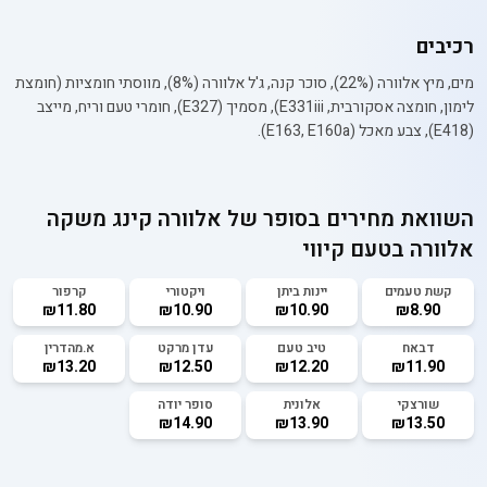
רכיבים
מים, מיץ אלוורה (22%), סוכר קנה, ג'ל אלוורה (8%), מווסתי חומציות (חומצת
לימון, חומצה אסקורבית, E331iii), מסמיך (E327), חומרי טעם וריח, מייצב
(E418), צבע מאכל (E163, E160a).
השוואת מחירים בסופר של
אלוורה קינג משקה
אלוורה בטעם קיווי
קשת טעמים
יינות ביתן
ויקטורי
קרפור
₪11.80
₪10.90
₪10.90
₪8.90
דבאח
טיב טעם
עדן מרקט
א.מהדרין
₪13.20
₪12.50
₪12.20
₪11.90
שורצקי
אלונית
סופר יודה
₪14.90
₪13.90
₪13.50