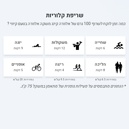
שריפת קלוריות
כמה זמן לוקח לשרוף 100 גרם של
אלוורה קינג משקה אלוורה בטעם קיווי
?
שחייה
משקולות
יוגה
6
דקות
12
דקות
9
דקות
הליכה
ריצה
אופניים
8
דקות
4
דקות
5
דקות
במהירות: 6.5 קמ"ש
במהירות: 9.5 קמ"ש
במהירות: 20 קמ"ש
* הנתונים מתבססים על פעילות גופנית של מתאמן במשקל
75
ק"ג.