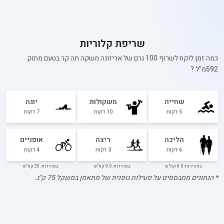
שריפת קלוריות
כמה זמן לוקח לשרוף 100 גרם של
אריזונה משקה תה קר בטעם מתוק
592מ"ל
?
שחייה
משקולות
יוגה
5
דקות
10
דקות
7
דקות
הליכה
ריצה
אופניים
6
דקות
3
דקות
4
דקות
במהירות: 6.5 קמ"ש
במהירות: 9.5 קמ"ש
במהירות: 20 קמ"ש
* הנתונים מתבססים על פעילות גופנית של מתאמן במשקל
75
ק"ג.