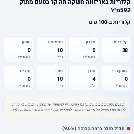
קלוריות
ב
אריזונה משקה תה קר בטעם מתוק
592מ"ל
קלוריות
ב-
100 גרם
קלוריות
חלבון
פחמימה
שומן
0
10
0
38
לא מכיל
גרם
לא מכיל
שומן רווי
נתרן
סוכר
סיבים
0
10
4
0
לא מכיל
מ"ג
גרם
לא מכיל
הנתונים המדויקים מופיעים על גבי המוצר, אין להסתמך על הפירוט המופיע באתר, יש
לקרוא את המופיע על גבי אריזת המוצר לפני השימוש. התמונה הינה להמחשה בלבד.
מכיל
סוכר
ברמה גבוהה
(9.6%)