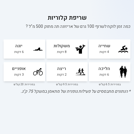
שריפת קלוריות
כמה זמן לוקח לשרוף 100 גרם של
אריזונה תה מתוק 500 מ"ל
?
שחייה
משקולות
יוגה
4
דקות
8
דקות
6
דקות
הליכה
ריצה
אופניים
6
דקות
2
דקות
3
דקות
במהירות: 6.5 קמ"ש
במהירות: 9.5 קמ"ש
במהירות: 20 קמ"ש
* הנתונים מתבססים על פעילות גופנית של מתאמן במשקל
75
ק"ג.