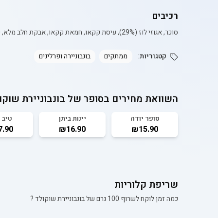
רכיבים
סוכר, אגוזי לוז (29%), עיסת קקאו, חמאת קקאו, אבקת חלב מלא, שומן חלב, חומר מתחלב (לציטין חמניות), חומר טעם וריח. מוצקי קקאו בשוקולד 48% לפחות.
קטגוריות:
ממתקים
בונבוניירה ופרלינים
השוואת מחירים בסופר של
בונבוניירת שוקו
סופר יודה
יינות ביתן
טיב 
.90
₪16.90
₪15.90
שריפת קלוריות
כמה זמן לוקח לשרוף 100 גרם של
בונבוניירת שוקולד
?