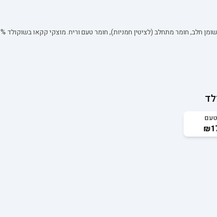
לד
טעם
₪17