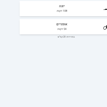
יוגה
108
דקות
אופניים
54
דקות
במהירות: 20 קמ"ש