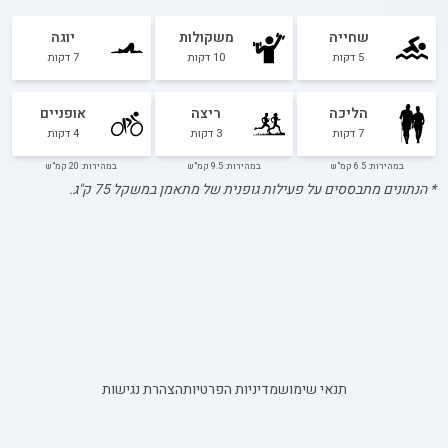
שחייה
משקולות
יוגה
5
דקות
10
דקות
7
דקות
הליכה
ריצה
אופניים
7
דקות
3
דקות
4
דקות
במהירות: 6.5 קמ"ש
במהירות: 9.5 קמ"ש
במהירות: 20 קמ"ש
* הנתונים מתבססים על פעילות גופנית של מתאמן במשקל
75
ק"ג.
תנאי שימוש
מדיניות הפרטיות
הצהרת נגישות