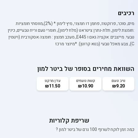
רכיבים
מים, סוכר, פרוקטוז, פחמן דו חמצני, מיץ לימון * (2%),מווסתי חומציות
:חומצת לימון, תלת-נתרן ציטראט (מלח לימון), חומרי טעם וריח טבעיים, כינין
טבעי. מייצבים: אקציה גאם ו E445, מעכב חמצון : חומצה אסקורבית (ויטמין
C), צבע מאכל טבעי (בטא קרוטן). *מיוצר מרכז
השוואת מחירים בסופר של
ביטר למון
טיב טעם
קשת טעמים
עדן מרקט
₪11.50
₪10.90
₪9.20
שריפת קלוריות
כמה זמן לוקח לשרוף 100 גרם של
ביטר למון
?