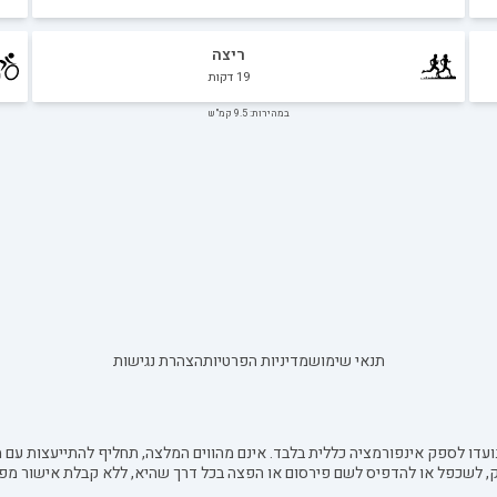
ריצה
19
דקות
במהירות: 9.5 קמ"ש
תנאי שימוש
מדיניות הפרטיות
הצהרת נגישות
עדו לספק אינפורמציה כללית בלבד. אינם מהווים המלצה, תחליף להתייעצות עם מ
ק, לשכפל או להדפיס לשם פירסום או הפצה בכל דרך שהיא, ללא קבלת אישור מפ