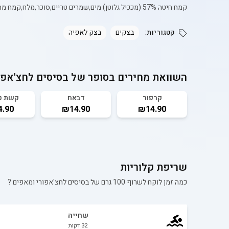
קמח חיטה 57% (מככיל גלוטן) מים,שמרים טריים,סוכר,מלח,קמח מחמצת 1.5%, אנזים אפייה ,מווסת חומציות:E262,חומרים משמרים : E282,E200,לתת שעורה
קטגוריות:
בצקים
בצק לאפיה
השוואת מחירים בסופר של
בסיסים לחצ'אפו
קרפור
דבאח
קשת ט
.90
₪14.90
₪14.90
שריפת קלוריות
כמה זמן לוקח לשרוף 100 גרם של
בסיסים לחצ'אפורי ומאפים
?
שחייה
32
דקות