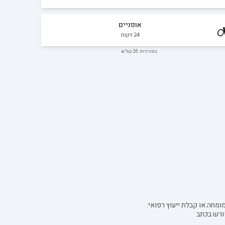
אופניים
24
דקות
במהירות: 20 קמ"ש
ומחה או קבלת ייעוץ רפואי.
ורש בכתב