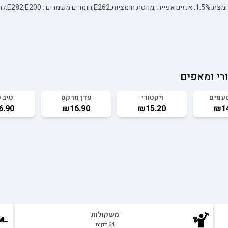
רי ומאפים
עמים
ויקטורי
עדן מרקט
טיב 
6.90
₪16.90
₪15.20
₪14
משקולות
64
דקות