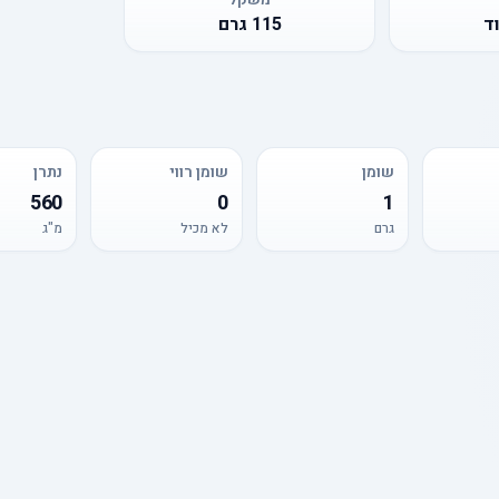
ד
115
גרם
שומן
שומן רווי
נתרן
560
0
1
גרם
לא מכיל
מ"ג