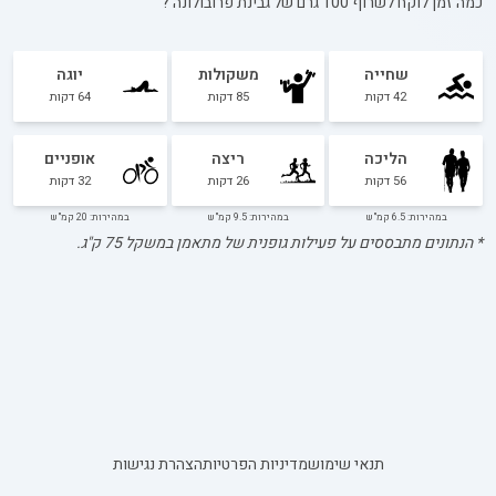
כמה זמן לוקח לשרוף 100 גרם של
גבינת פרובולונה
?
שחייה
משקולות
יוגה
42
דקות
85
דקות
64
דקות
הליכה
ריצה
אופניים
56
דקות
26
דקות
32
דקות
במהירות: 6.5 קמ"ש
במהירות: 9.5 קמ"ש
במהירות: 20 קמ"ש
* הנתונים מתבססים על פעילות גופנית של מתאמן במשקל
75
ק"ג.
תנאי שימוש
מדיניות הפרטיות
הצהרת נגישות