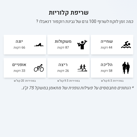
שריפת קלוריות
כמה זמן לוקח לשרוף 100 גרם של
גבינת רוקפור דנאבלו
?
שחייה
משקולות
יוגה
44
דקות
87
דקות
66
דקות
הליכה
ריצה
אופניים
58
דקות
26
דקות
33
דקות
במהירות: 6.5 קמ"ש
במהירות: 9.5 קמ"ש
במהירות: 20 קמ"ש
* הנתונים מתבססים על פעילות גופנית של מתאמן במשקל
75
ק"ג.