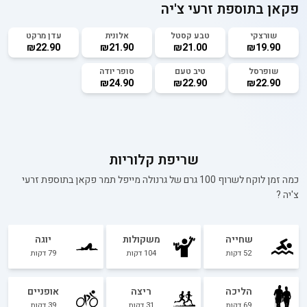
פקאן בתוספת זרעי צ'יה
שורצקי
טבע קסטל
אלונית
עדן מרקט
₪22.90
₪21.90
₪21.00
₪19.90
שופרסל
טיב טעם
סופר יודה
₪24.90
₪22.90
₪22.90
שריפת קלוריות
כמה זמן לוקח לשרוף 100 גרם של
גרנולה מייפל תמר פקאן בתוספת זרעי
צ'יה
?
שחייה
משקולות
יוגה
52
דקות
104
דקות
79
דקות
הליכה
ריצה
אופניים
69
דקות
31
דקות
39
דקות