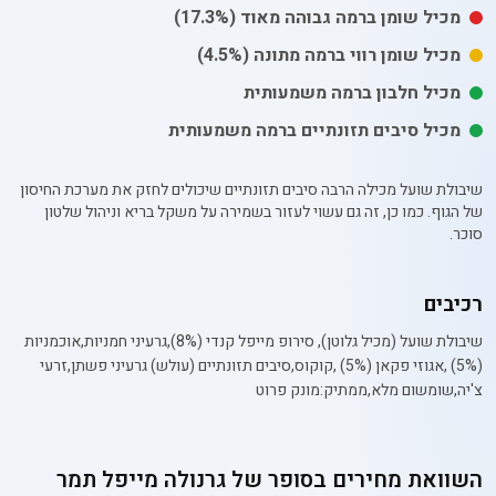
מכיל
שומן
ברמה גבוהה מאוד
(17.3%)
מכיל
שומן רווי
ברמה מתונה
(4.5%)
מכיל חלבון ברמה משמעותית
מכיל סיבים תזונתיים ברמה משמעותית
שיבולת שועל מכילה הרבה סיבים תזונתיים שיכולים לחזק את מערכת החיסון
של הגוף. כמו כן, זה גם עשוי לעזור בשמירה על משקל בריא וניהול שלטון
סוכר.
רכיבים
שיבולת שועל (מכיל גלוטן), סירופ מייפל קנדי (8%),גרעיני חמניות,אוכמניות
(5%) ,אגוזי פקאן (5%) ,קוקוס,סיבים תזונתיים (עולש) גרעיני פשתן,זרעי
צ'יה,שומשום מלא,ממתיק:מונק פרוט
השוואת מחירים בסופר של
גרנולה מייפל תמר