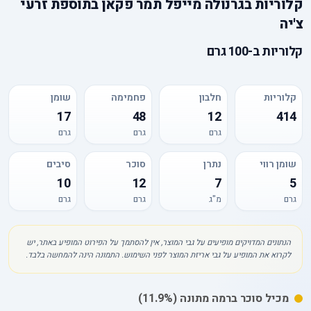
קלוריות
ב
גרנולה מייפל תמר פקאן בתוספת זרעי
צ'יה
קלוריות
ב-
100 גרם
קלוריות
חלבון
פחמימה
שומן
17
48
12
414
גרם
גרם
גרם
שומן רווי
נתרן
סוכר
סיבים
10
12
7
5
גרם
מ"ג
גרם
גרם
הנתונים המדויקים מופיעים על גבי המוצר, אין להסתמך על הפירוט המופיע באתר, יש
לקרוא את המופיע על גבי אריזת המוצר לפני השימוש. התמונה הינה להמחשה בלבד.
מכיל
סוכר
ברמה מתונה
(11.9%)