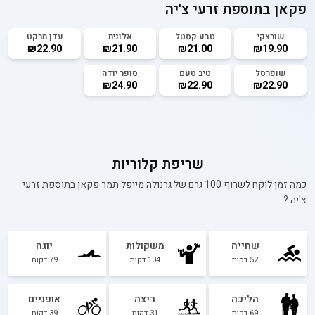
פקאן בתוספת זרעי צ'יה
שורצקי
טבע קסטל
אלונית
עדן מרקט
₪22.90
₪21.90
₪21.00
₪19.90
שופרסל
טיב טעם
סופר יודה
₪24.90
₪22.90
₪22.90
שריפת קלוריות
כמה זמן לוקח לשרוף 100 גרם של
גרנולה מייפל תמר פקאן בתוספת זרעי
צ'יה
?
שחייה
משקולות
יוגה
52
דקות
104
דקות
79
דקות
הליכה
ריצה
אופניים
69
דקות
31
דקות
39
דקות