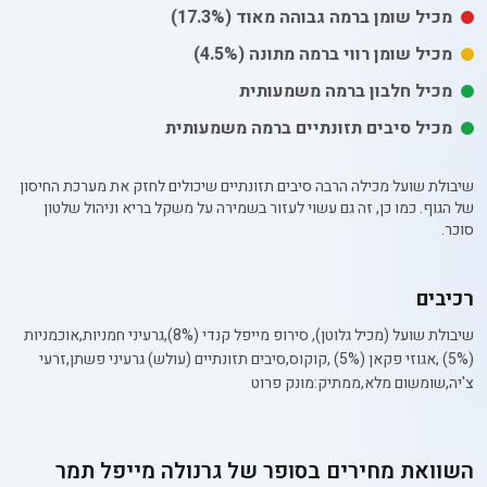
מכיל
שומן
ברמה גבוהה מאוד
(17.3%)
מכיל
שומן רווי
ברמה מתונה
(4.5%)
מכיל חלבון ברמה משמעותית
מכיל סיבים תזונתיים ברמה משמעותית
שיבולת שועל מכילה הרבה סיבים תזונתיים שיכולים לחזק את מערכת החיסון
של הגוף. כמו כן, זה גם עשוי לעזור בשמירה על משקל בריא וניהול שלטון
סוכר.
רכיבים
שיבולת שועל (מכיל גלוטן), סירופ מייפל קנדי (8%),גרעיני חמניות,אוכמניות
(5%) ,אגוזי פקאן (5%) ,קוקוס,סיבים תזונתיים (עולש) גרעיני פשתן,זרעי
צ'יה,שומשום מלא,ממתיק:מונק פרוט
השוואת מחירים בסופר של
גרנולה מייפל תמר