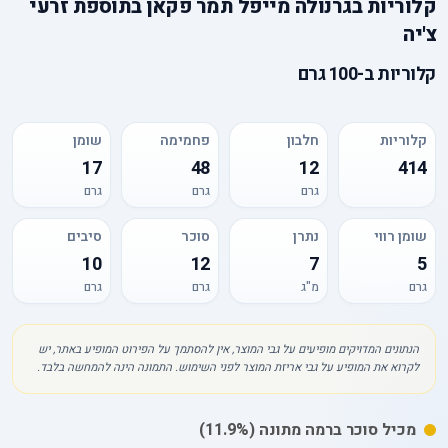
קלוריות
ב
גרנולה מייפל תמר פקאן בתוספת זרעי
צ'יה
קלוריות
ב-
100 גרם
קלוריות
חלבון
פחמימה
שומן
17
48
12
414
גרם
גרם
גרם
שומן רווי
נתרן
סוכר
סיבים
10
12
7
5
גרם
מ"ג
גרם
גרם
הנתונים המדויקים מופיעים על גבי המוצר, אין להסתמך על הפירוט המופיע באתר, יש
לקרוא את המופיע על גבי אריזת המוצר לפני השימוש. התמונה הינה להמחשה בלבד.
מכיל
סוכר
ברמה מתונה
(11.9%)