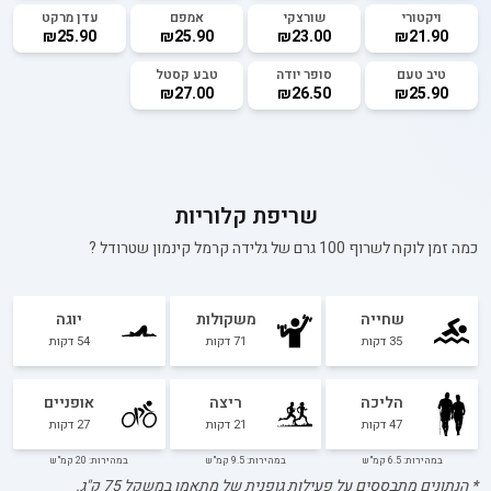
ויקטורי
שורצקי
אמפם
עדן מרקט
₪25.90
₪25.90
₪23.00
₪21.90
טיב טעם
סופר יודה
טבע קסטל
₪27.00
₪26.50
₪25.90
שריפת קלוריות
כמה זמן לוקח לשרוף 100 גרם של
גלידה קרמל קינמון שטרודל
?
שחייה
משקולות
יוגה
35
דקות
71
דקות
54
דקות
הליכה
ריצה
אופניים
47
דקות
21
דקות
27
דקות
במהירות: 6.5 קמ"ש
במהירות: 9.5 קמ"ש
במהירות: 20 קמ"ש
* הנתונים מתבססים על פעילות גופנית של מתאמן במשקל
75
ק"ג.