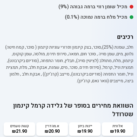
מכיל
שומן רווי
ברמה גבוהה
(9%)
מכיל
מלח
ברמה נמוכה
(0.1%)
רכיבים
חלב, שמנת (25%),סוכר, בצק קינמון ופרורי עוגיות קינמון ( סוכר, קמח חיטה)
גלוטן, מים, שמן סויה , סוכר חום, חמאה, סירופ תירס, מולסה, שמן קוקוס,
קינמון, מלח, מתחלב (לציטין סויה), תבלין, חומר התפחה, (סודיום ביקרבונט),
תמצית וניל, קרמל, (סירופ תירס, סוכר, מים, שמנת, אבקת חלב, מלח, תמצית
וניל, חומר התפחה (סודיום ביקרבונט), מייצב (קרג'ינן)) , אבקת חלב , חלמון
ביצה, מייצבים (גואר גאם, קרג'ינן).
השוואת מחירים בסופר של
גלידה קרמל קינמון
שטרודל
אלונית
יינות ביתן
א.מהדרין
קשת טעמים
₪21.90
₪20.90
₪19.90
₪19.90