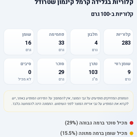
קלוריות
ב
גלידה קרמל קינמון שטרודל
קלוריות
ב-
100 גרם
קלוריות
חלבון
פחמימה
שומן
16
33
4
283
גרם
גרם
גרם
שומן רווי
נתרן
סוכר
סיבים
0
29
103
9
גרם
מ"ג
גרם
לא מכיל
הנתונים המדויקים מופיעים על גבי המוצר, אין להסתמך על הפירוט המופיע באתר, יש
לקרוא את המופיע על גבי אריזת המוצר לפני השימוש. התמונה הינה להמחשה בלבד.
מכיל
סוכר
ברמה גבוהה
(29%)
מכיל
שומן
ברמה מתונה
(15.5%)