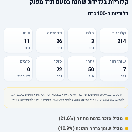
קלוריות
ב
גלידת שמנת בטעם וניל מפנק
קלוריות
ב-
100 גרם
קלוריות
חלבון
פחמימה
שומן
11
26
3
214
גרם
גרם
גרם
שומן רווי
נתרן
סוכר
סיבים
0
22
50
7
גרם
מ"ג
גרם
לא מכיל
הנתונים המדויקים מופיעים על גבי המוצר, אין להסתמך על הפירוט המופיע באתר, יש
לקרוא את המופיע על גבי אריזת המוצר לפני השימוש. התמונה הינה להמחשה בלבד.
מכיל
סוכר
ברמה מתונה
(21.6%)
מכיל
שומן
ברמה מתונה
(10.9%)