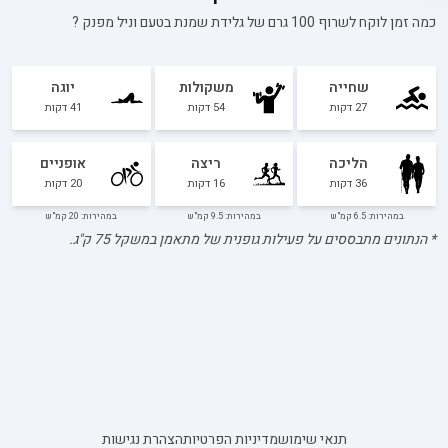
כמה זמן לוקח לשרוף 100 גרם של
גלידת שמנת בטעם וניל מפנק
?
שחייה
משקולות
יוגה
27
דקות
54
דקות
41
דקות
הליכה
ריצה
אופניים
36
דקות
16
דקות
20
דקות
במהירות: 6.5 קמ"ש
במהירות: 9.5 קמ"ש
במהירות: 20 קמ"ש
* הנתונים מתבססים על פעילות גופנית של מתאמן במשקל
75
ק"ג.
תנאי שימוש
מדיניות הפרטיות
הצהרת נגישות