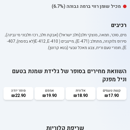
מכיל
שומן רווי
ברמה גבוהה
(6.7%)
רכיבים
מים, סוכר, חמאה, מוצקי חלב(חלב ישראל) (אבקת חלב, רכז חלבוני מי גבינה),
סירופ גלוקוזה, מתחלב (E-471), מייצבים ( 410-E-412 ,E(לא בפסח), 407-
E), חומרי טעם וריח, צבע מאכל טבעי (בטא קרוטן).
השוואת מחירים בסופר של
גלידת שמנת בטעם
וניל מפנק
קשת טעמים
אלונית
אמפם
סופר יודה
₪22.90
₪19.90
₪18.90
₪17.90
שריפת קלוריות