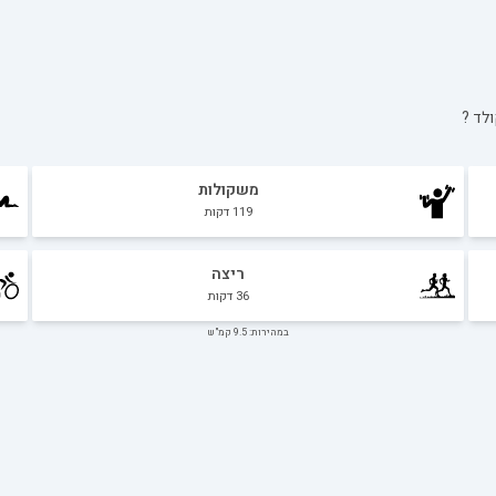
ולד
?
משקולות
119
דקות
ריצה
36
דקות
במהירות: 9.5 קמ"ש