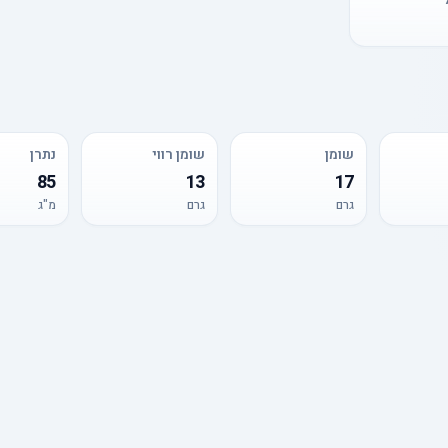
שומן
שומן רווי
נתרן
85
13
17
גרם
גרם
מ"ג