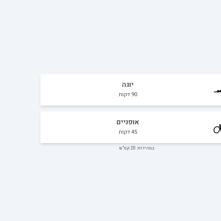
יוגה
90
דקות
אופניים
45
דקות
במהירות: 20 קמ"ש