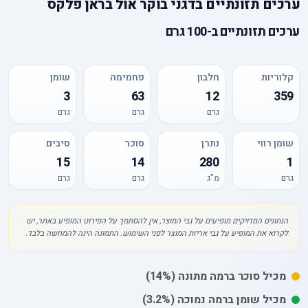
ערכים תזונתיים
ב
דגני בוקר אול בראן פלקס
ערכים תזונתיים
ב-
100 גרם
קלוריות
חלבון
פחמימה
שומן
3
63
12
359
גרם
גרם
גרם
שומן רווי
נתרן
סוכר
סיבים
15
14
280
1
גרם
מ"ג
גרם
גרם
הנתונים המדויקים מופיעים על גבי המוצר, אין להסתמך על הפירוט המופיע באתר, יש
לקרוא את המופיע על גבי אריזת המוצר לפני השימוש. התמונה הינה להמחשה בלבד.
מכיל
סוכר
ברמה מתונה
(14%)
מכיל
שומן
ברמה נמוכה
(3.2%)