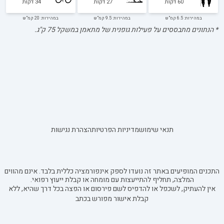
60
דקות
27
דקות
34
דקות
במהירות: 6.5 קמ"ש
במהירות: 9.5 קמ"ש
במהירות: 20 קמ"ש
* הנתונים מתבססים על פעילות גופנית של מתאמן במשקל
75
ק"ג.
תנאי שימוש
מדיניות הפרטיות
הצהרת נגישות
התכנים המופיעים באתר זה נועדו לספק אינפורמציה כללית בלבד. אינם מהווים
המלצה, תחליף להתייעצות עם מומחה או קבלת ייעוץ רפואי.
אין להעתיק, לשכפל או להדפיס לשם פירסום או הפצה בכל דרך שהיא, ללא
קבלת אישור מפורש בכתב