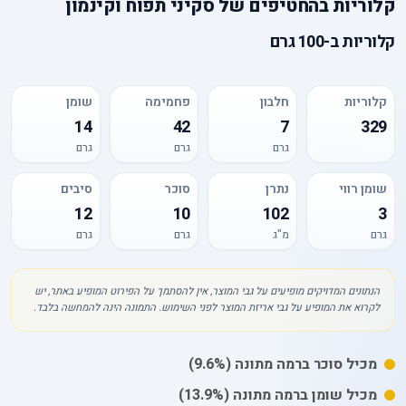
קלוריות
ב
החטיפים של סקיני תפוח וקינמון
קלוריות
ב-
100 גרם
קלוריות
חלבון
פחמימה
שומן
14
42
7
329
גרם
גרם
גרם
שומן רווי
נתרן
סוכר
סיבים
12
10
102
3
גרם
מ"ג
גרם
גרם
הנתונים המדויקים מופיעים על גבי המוצר, אין להסתמך על הפירוט המופיע באתר, יש
לקרוא את המופיע על גבי אריזת המוצר לפני השימוש. התמונה הינה להמחשה בלבד.
מכיל
סוכר
ברמה מתונה
(9.6%)
מכיל
שומן
ברמה מתונה
(13.9%)