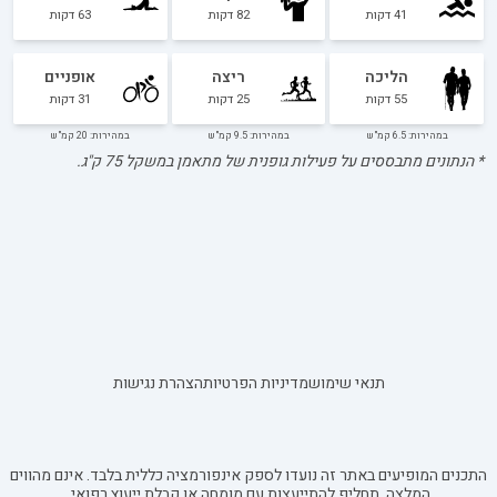
41
דקות
82
דקות
63
דקות
הליכה
ריצה
אופניים
55
דקות
25
דקות
31
דקות
במהירות: 6.5 קמ"ש
במהירות: 9.5 קמ"ש
במהירות: 20 קמ"ש
* הנתונים מתבססים על פעילות גופנית של מתאמן במשקל
75
ק"ג.
תנאי שימוש
מדיניות הפרטיות
הצהרת נגישות
התכנים המופיעים באתר זה נועדו לספק אינפורמציה כללית בלבד. אינם מהווים
המלצה, תחליף להתייעצות עם מומחה או קבלת ייעוץ רפואי.