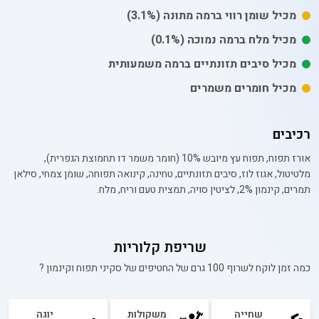
מכיל
שומן רווי
ברמה מתונה
(3.1%)
מכיל
מלח
ברמה נמוכה
(0.1%)
מכיל סיבים תזונתיים ברמה משמעותית
מכיל חומרים משמרים
רכיבים
אורז תפוח, תפוח עץ מיובש 10% (חומר משמר דו תחמוצת הגפרית),
מלטיטול, אגוז לוז, סיבים תזונתיים, טחינה, קינואה תפוחה, שומן צמחי, סילאן
תמרים, קינמון 2%, לציטין סויה, תמצית טעם וריח, מלח.
שריפת קלוריות
כמה זמן לוקח לשרוף 100 גרם של
החטיפים של סקיני תפוח וקינמון
?
שחייה
משקולות
יוגה