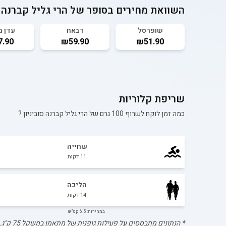
השוואת מחירים בסופר של
הרי גליל קברנה ס
שופרסל
דבאח
עדן 
.90
₪59.90
₪51.90
שריפת קלוריות
כמה זמן לוקח לשרוף 100 גרם של
הרי גליל קברנה סוביניון
?
שחייה
11
דקות
הליכה
14
דקות
במהירות: 6.5 קמ"ש
* הנתונים מתבססים על פעילות גופנית של מתאמן במשקל
75
ק"ג.