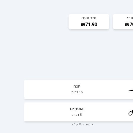
ורי
טיב טעם
₪71.90
₪7
יוגה
16
דקות
אופניים
8
דקות
במהירות: 20 קמ"ש