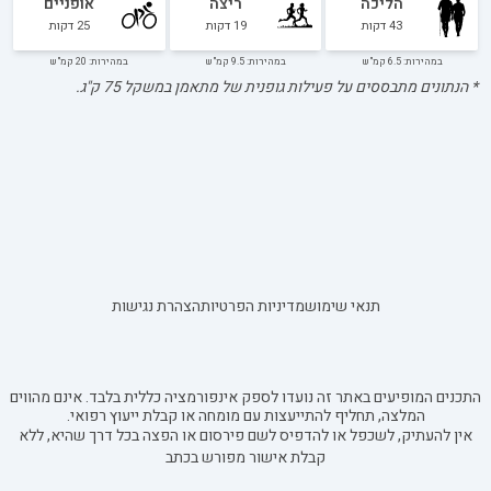
הליכה
ריצה
אופניים
43
דקות
19
דקות
25
דקות
במהירות: 6.5 קמ"ש
במהירות: 9.5 קמ"ש
במהירות: 20 קמ"ש
* הנתונים מתבססים על פעילות גופנית של מתאמן במשקל
75
ק"ג.
תנאי שימוש
מדיניות הפרטיות
הצהרת נגישות
התכנים המופיעים באתר זה נועדו לספק אינפורמציה כללית בלבד. אינם מהווים
המלצה, תחליף להתייעצות עם מומחה או קבלת ייעוץ רפואי.
אין להעתיק, לשכפל או להדפיס לשם פירסום או הפצה בכל דרך שהיא, ללא
קבלת אישור מפורש בכתב