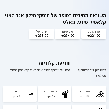
השוואת מחירים בסופר של
וויסקי מילק אנד האני
קלאסיק סינגל מאלט
עדן מרקט
טיב טעם
שופרסל
₪235.00
₪234.90
₪221.90
שריפת קלוריות
כמה זמן לוקח לשרוף 100 גרם של
וויסקי מילק אנד האני קלאסיק סינגל
מאלט
?
שחייה
משקולות
יוגה
32
דקות
65
דקות
49
דקות