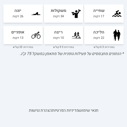
שחייה
משקולות
יוגה
17
דקות
34
דקות
26
דקות
הליכה
ריצה
אופניים
22
דקות
10
דקות
13
דקות
במהירות: 6.5 קמ"ש
במהירות: 9.5 קמ"ש
במהירות: 20 קמ"ש
* הנתונים מתבססים על פעילות גופנית של מתאמן במשקל
75
ק"ג.
תנאי שימוש
מדיניות הפרטיות
הצהרת נגישות