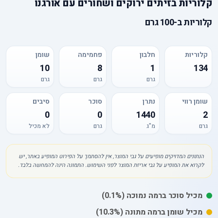
קלוריות
ב
זיתים ירוקים ושחורים עם אורגנו
קלוריות
ב-
100 גרם
קלוריות
חלבון
פחמימה
שומן
10
8
1
134
גרם
גרם
גרם
שומן רווי
נתרן
סוכר
סיבים
0
0
1440
2
גרם
מ"ג
גרם
לא מכיל
הנתונים המדויקים מופיעים על גבי המוצר, אין להסתמך על הפירוט המופיע באתר, יש
לקרוא את המופיע על גבי אריזת המוצר לפני השימוש. התמונה הינה להמחשה בלבד.
מכיל
סוכר
ברמה נמוכה
(0.1%)
מכיל
שומן
ברמה מתונה
(10.3%)