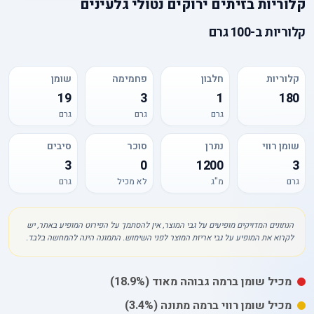
קלוריות
ב
זיתים ירוקים נטולי גלעינים
קלוריות
ב-
100 גרם
קלוריות
חלבון
פחמימה
שומן
19
3
1
180
גרם
גרם
גרם
שומן רווי
נתרן
סוכר
סיבים
3
0
1200
3
גרם
מ"ג
לא מכיל
גרם
הנתונים המדויקים מופיעים על גבי המוצר, אין להסתמך על הפירוט המופיע באתר, יש
לקרוא את המופיע על גבי אריזת המוצר לפני השימוש. התמונה הינה להמחשה בלבד.
מכיל
שומן
ברמה גבוהה מאוד
(18.9%)
מכיל
שומן רווי
ברמה מתונה
(3.4%)