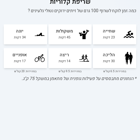
שריפת קלוריות
כמה זמן לוקח לשרוף 100 גרם של
זיתים ירוקים נטולי גלעינים
?
שחייה
משקולות
יוגה
23
דקות
45
דקות
34
דקות
הליכה
ריצה
אופניים
30
דקות
14
דקות
17
דקות
במהירות: 6.5 קמ"ש
במהירות: 9.5 קמ"ש
במהירות: 20 קמ"ש
* הנתונים מתבססים על פעילות גופנית של מתאמן במשקל
75
ק"ג.