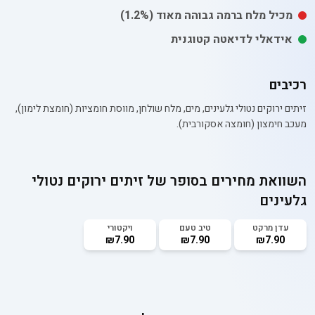
מכיל
מלח
ברמה גבוהה מאוד
(1.2%)
אידאלי לדיאטה קטוגנית
רכיבים
זיתים ירוקים נטולי גלעינים, מים, מלח שולחן, מווסת חומציות (חומצת לימון),
מעכב חימצון (חומצה אסקורבית).
השוואת מחירים בסופר של
זיתים ירוקים נטולי
גלעינים
עדן מרקט
טיב טעם
ויקטורי
₪7.90
₪7.90
₪7.90