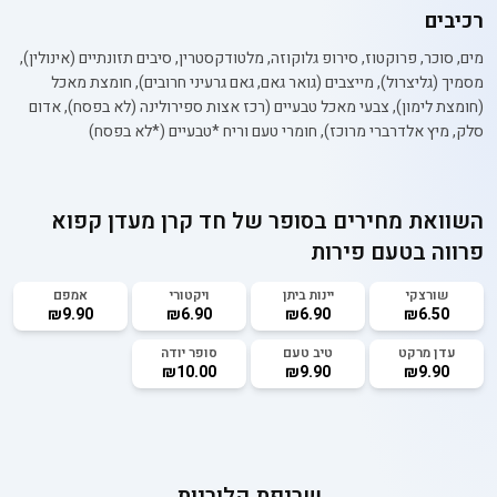
רכיבים
מים, סוכר, פרוקטוז, סירופ גלוקוזה, מלטודקסטרין, סיבים תזונתיים (אינולין),
מסמיך (גליצרול), מייצבים (גואר גאם, גאם גרעיני חרובים), חומצת מאכל
(חומצת לימון), צבעי מאכל טבעיים (רכז אצות ספירולינה (לא בפסח), אדום
סלק, מיץ אלדרברי מרוכז), חומרי טעם וריח *טבעיים (*לא בפסח)
השוואת מחירים בסופר של
חד קרן מעדן קפוא
פרווה בטעם פירות
שורצקי
יינות ביתן
ויקטורי
אמפם
₪9.90
₪6.90
₪6.90
₪6.50
עדן מרקט
טיב טעם
סופר יודה
₪10.00
₪9.90
₪9.90
שריפת קלוריות