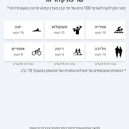
כמה זמן לוקח לשרוף 100 גרם של
חד קרן מעדן קפוא פרווה בטעם פירות
?
שחייה
משקולות
יוגה
10
דקות
21
דקות
16
דקות
הליכה
ריצה
אופניים
14
דקות
6
דקות
8
דקות
במהירות: 6.5 קמ"ש
במהירות: 9.5 קמ"ש
במהירות: 20 קמ"ש
* הנתונים מתבססים על פעילות גופנית של מתאמן במשקל
75
ק"ג.
תנאי שימוש
מדיניות הפרטיות
הצהרת נגישות