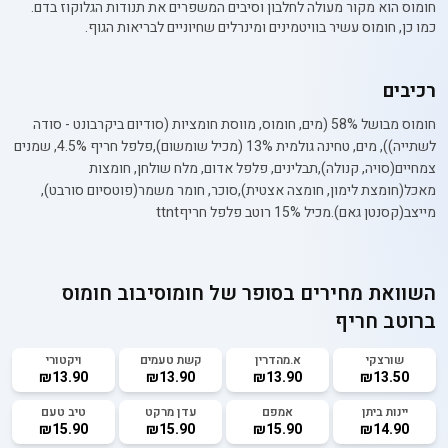
חומוס הוא מקור מעולה לחלבון וסיבים המשפרים את תנודות הגלוקוז בדם.
כמו כן, חומוס עשיר בוויטמינים ומינרלים שחיוניים לבריאות הגוף.
רכיבים
חומוס מבושל 58% (מים, חומוס, מווסת חומציות (סודיום ביקרבונט - סודה
לשתייה)), מים, טחינה גולמית 13% (מכיל שומשום),פלפל חריף 4.5%, שמנים
צמחיים(סויה, קנולה),תבלינים, פלפל אדום, מלח שולחן, חומצות
מאכל(חומצת לימון, חומצה אצטית),סוכר, חומר משמר(פוטסיום סורבט),
מייצב(קסנטן גאם).מכיל 15% רוטב פלפל חריףttnt
השוואת מחירים בסופר של
חומוסיבוב חומוס
ברוטב חריף
שורצקי
א.מהדרין
קשת טעמים
ויקטורי
₪13.90
₪13.90
₪13.90
₪13.50
יינות ביתן
אמפם
עדן מרקט
טיב טעם
₪15.90
₪15.90
₪15.90
₪14.90