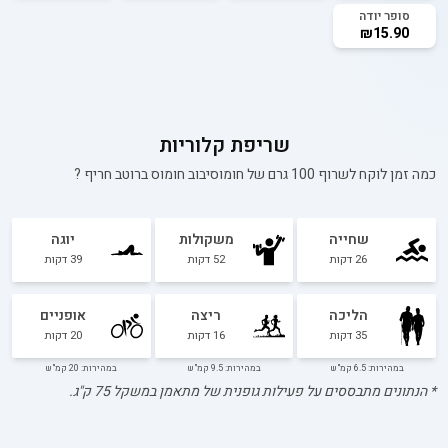
סופר יודה
₪15.90
שריפת קלוריות
כמה זמן לוקח לשרוף 100 גרם של
חומוסיבוב חומוס ברוטב חריף
?
שחייה
משקולות
יוגה
26
דקות
52
דקות
39
דקות
הליכה
ריצה
אופניים
35
דקות
16
דקות
20
דקות
במהירות: 6.5 קמ"ש
במהירות: 9.5 קמ"ש
במהירות: 20 קמ"ש
* הנתונים מתבססים על פעילות גופנית של מתאמן במשקל
75
ק"ג.