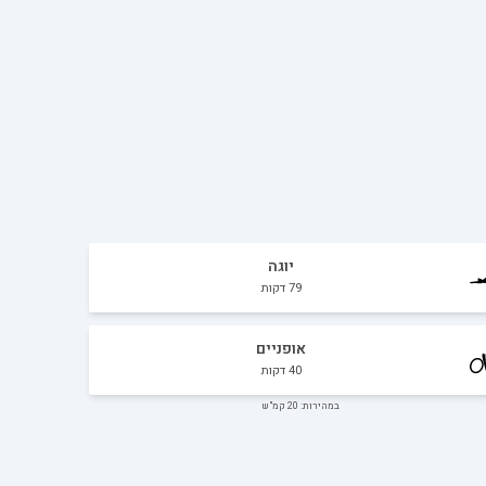
יוגה
79
דקות
אופניים
40
דקות
במהירות: 20 קמ"ש