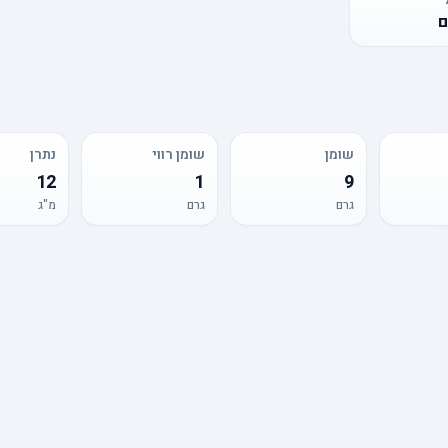
ם
שומן
שומן רווי
נתרן
12
1
9
גרם
גרם
מ"ג