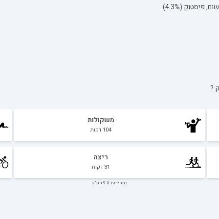
ק
?
משקולות
104
דקות
ריצה
31
דקות
במהירות: 9.5 קמ"ש