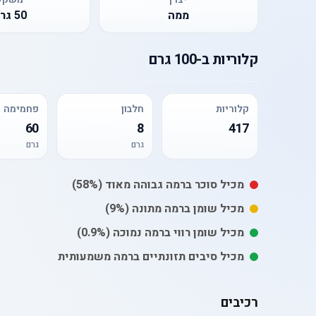
ממה
50
גר
קלוריות
ב-
100 גרם
קלוריות
חלבון
פחמימה
60
8
417
גרם
גרם
מכיל
סוכר
ברמה גבוהה מאוד
(58%)
מכיל
שומן
ברמה מתונה
(9%)
מכיל
שומן רווי
ברמה נמוכה
(0.9%)
מכיל סיבים תזונתיים ברמה משמעותית
רכיבים