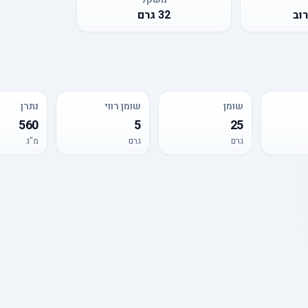
וב
32
גרם
שומן
שומן רווי
נתרן
560
5
25
גרם
גרם
מ"ג