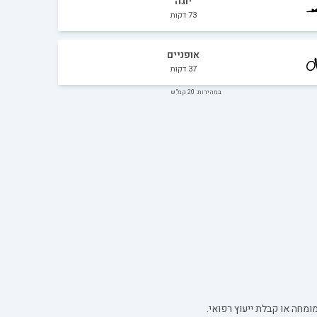
יוגה
73
דקות
אופניים
37
דקות
במהירות: 20 קמ"ש
ומחה או קבלת ייעוץ רפואי.