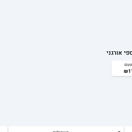
פי אורגני
טעם
₪11