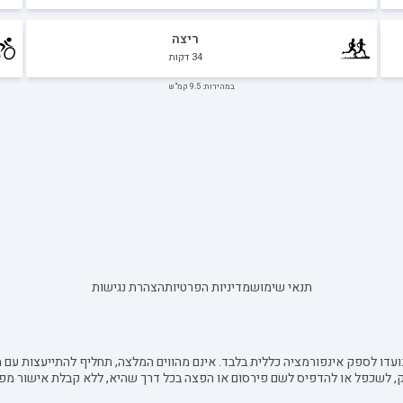
ריצה
34
דקות
במהירות: 9.5 קמ"ש
תנאי שימוש
מדיניות הפרטיות
הצהרת נגישות
עדו לספק אינפורמציה כללית בלבד. אינם מהווים המלצה, תחליף להתייעצות עם מ
ק, לשכפל או להדפיס לשם פירסום או הפצה בכל דרך שהיא, ללא קבלת אישור מפ