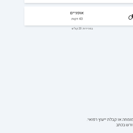
אופניים
43
דקות
במהירות: 20 קמ"ש
ומחה או קבלת ייעוץ רפואי.
ורש בכתב