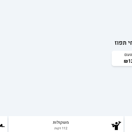
י תפוז
טעם
₪12
משקולות
112
דקות