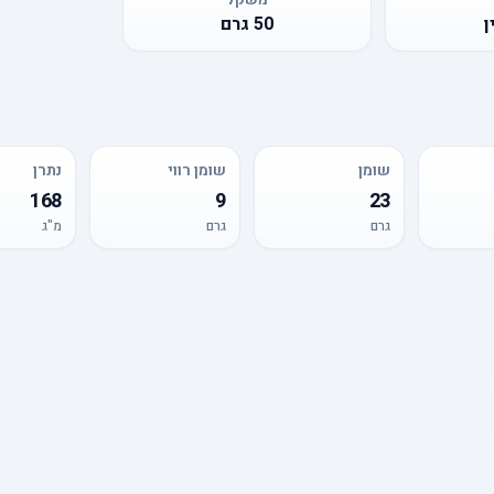
ן
50
גרם
שומן
שומן רווי
נתרן
168
9
23
גרם
גרם
מ"ג