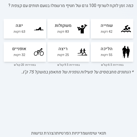
כמה זמן לוקח לשרוף 100 גרם של
חטיף מרשמלו בטעם תותים עם קצפת
?
שחייה
משקולות
יוגה
42
דקות
83
דקות
63
דקות
הליכה
ריצה
אופניים
55
דקות
25
דקות
32
דקות
במהירות: 6.5 קמ"ש
במהירות: 9.5 קמ"ש
במהירות: 20 קמ"ש
* הנתונים מתבססים על פעילות גופנית של מתאמן במשקל
75
ק"ג.
תנאי שימוש
מדיניות הפרטיות
הצהרת נגישות