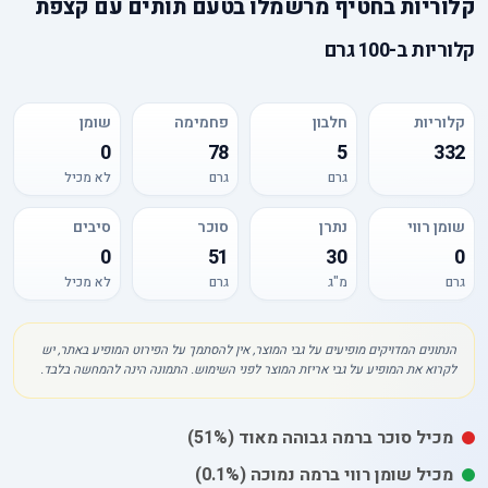
קלוריות
ב
חטיף מרשמלו בטעם תותים עם קצפת
קלוריות
ב-
100 גרם
קלוריות
חלבון
פחמימה
שומן
0
78
5
332
גרם
גרם
לא מכיל
שומן רווי
נתרן
סוכר
סיבים
0
51
30
0
גרם
מ"ג
גרם
לא מכיל
הנתונים המדויקים מופיעים על גבי המוצר, אין להסתמך על הפירוט המופיע באתר, יש
לקרוא את המופיע על גבי אריזת המוצר לפני השימוש. התמונה הינה להמחשה בלבד.
מכיל
סוכר
ברמה גבוהה מאוד
(51%)
מכיל
שומן רווי
ברמה נמוכה
(0.1%)