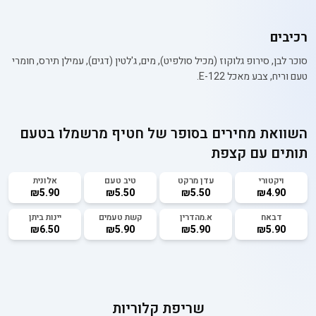
רכיבים
סוכר לבן, סירופ גלוקוז (מכיל סולפיט), מים, ג'לטין (דגים), עמילן תירס, חומרי
טעם וריח, צבע מאכל E-122.
השוואת מחירים בסופר של
חטיף מרשמלו בטעם
תותים עם קצפת
ויקטורי
עדן מרקט
טיב טעם
אלונית
₪5.90
₪5.50
₪5.50
₪4.90
דבאח
א.מהדרין
קשת טעמים
יינות ביתן
₪6.50
₪5.90
₪5.90
₪5.90
שריפת קלוריות