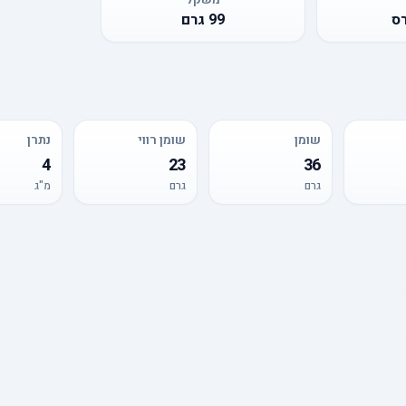
ס
99
גרם
שומן
שומן רווי
נתרן
4
23
36
גרם
גרם
מ"ג