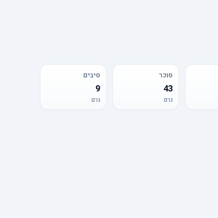
סוכר
סיבים
9
43
גרם
גרם