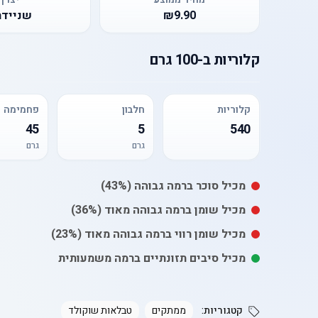
₪9.90
שניידר
קלוריות
ב-
100 גרם
קלוריות
חלבון
פחמימה
45
5
540
גרם
גרם
מכיל
סוכר
ברמה גבוהה
(43%)
מכיל
שומן
ברמה גבוהה מאוד
(36%)
מכיל
שומן רווי
ברמה גבוהה מאוד
(23%)
מכיל סיבים תזונתיים ברמה משמעותית
קטגוריות:
ממתקים
טבלאות שוקולד