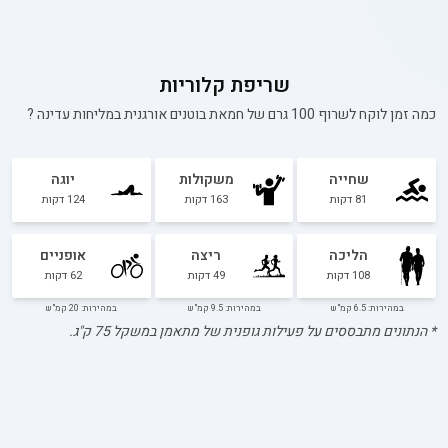
שריפת קלוריות
כמה זמן לוקח לשרוף 100 גרם של
חמאת בוטנים אורגנית במליחות עדינה
?
שחייה
משקולות
יוגה
81
דקות
163
דקות
124
דקות
הליכה
ריצה
אופניים
108
דקות
49
דקות
62
דקות
במהירות: 6.5 קמ"ש
במהירות: 9.5 קמ"ש
במהירות: 20 קמ"ש
* הנתונים מתבססים על פעילות גופנית של מתאמן במשקל
75
ק"ג.