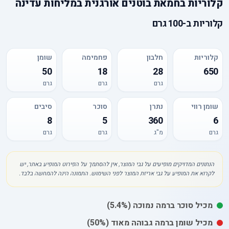
קלוריות
ב
חמאת בוטנים אורגנית במליחות עדינה
קלוריות
ב-
100 גרם
קלוריות
חלבון
פחמימה
שומן
50
18
28
650
גרם
גרם
גרם
שומן רווי
נתרן
סוכר
סיבים
8
5
360
6
גרם
מ"ג
גרם
גרם
הנתונים המדויקים מופיעים על גבי המוצר, אין להסתמך על הפירוט המופיע באתר, יש
לקרוא את המופיע על גבי אריזת המוצר לפני השימוש. התמונה הינה להמחשה בלבד.
מכיל
סוכר
ברמה נמוכה
(5.4%)
מכיל
שומן
ברמה גבוהה מאוד
(50%)