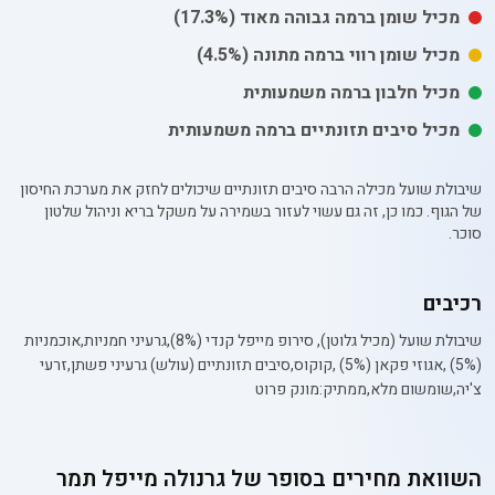
מכיל
שומן
ברמה גבוהה מאוד
(17.3%)
מכיל
שומן רווי
ברמה מתונה
(4.5%)
מכיל חלבון ברמה משמעותית
מכיל סיבים תזונתיים ברמה משמעותית
שיבולת שועל מכילה הרבה סיבים תזונתיים שיכולים לחזק את מערכת החיסון
של הגוף. כמו כן, זה גם עשוי לעזור בשמירה על משקל בריא וניהול שלטון
סוכר.
רכיבים
שיבולת שועל (מכיל גלוטן), סירופ מייפל קנדי (8%),גרעיני חמניות,אוכמניות
(5%) ,אגוזי פקאן (5%) ,קוקוס,סיבים תזונתיים (עולש) גרעיני פשתן,זרעי
צ'יה,שומשום מלא,ממתיק:מונק פרוט
השוואת מחירים בסופר של
גרנולה מייפל תמר