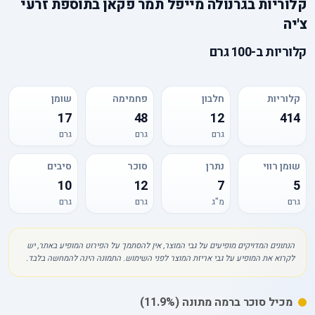
קלוריות
ב
גרנולה מייפל תמר פקאן בתוספת זרעי
צ'יה
קלוריות
ב-
100 גרם
קלוריות
חלבון
פחמימה
שומן
17
48
12
414
גרם
גרם
גרם
שומן רווי
נתרן
סוכר
סיבים
10
12
7
5
גרם
מ"ג
גרם
גרם
הנתונים המדויקים מופיעים על גבי המוצר, אין להסתמך על הפירוט המופיע באתר, יש
לקרוא את המופיע על גבי אריזת המוצר לפני השימוש. התמונה הינה להמחשה בלבד.
מכיל
סוכר
ברמה מתונה
(11.9%)