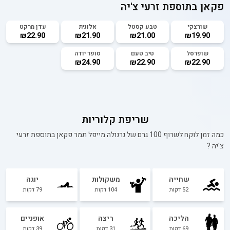
פקאן בתוספת זרעי צ'יה
שורצקי
טבע קסטל
אלונית
עדן מרקט
₪22.90
₪21.90
₪21.00
₪19.90
שופרסל
טיב טעם
סופר יודה
₪24.90
₪22.90
₪22.90
שריפת קלוריות
כמה זמן לוקח לשרוף 100 גרם של
גרנולה מייפל תמר פקאן בתוספת זרעי
צ'יה
?
שחייה
משקולות
יוגה
52
דקות
104
דקות
79
דקות
הליכה
ריצה
אופניים
69
דקות
31
דקות
39
דקות