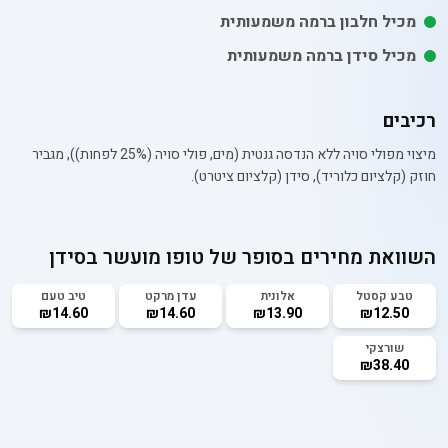
מכיל חלבון ברמה משמעותית
מכיל סידן ברמה משמעותית
רכיבים
מיצוי מפולי סויה ללא הנדסה גנטית (מים, פולי סויה (25% לפחות)), מגביר
חוזק (קלציום כלוריד), סידן (קלציום ציטרט).
השוואת מחירים בסופר של
טופו מועשר בסידן
טבע קסטל
אלונית
עדן מרקט
טיב טעם
₪14.60
₪14.60
₪13.90
₪12.50
שורצקי
₪38.40