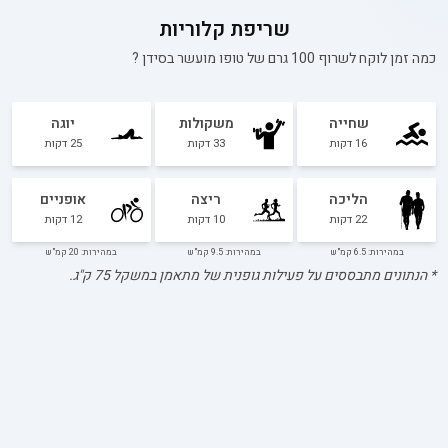
שריפת קלוריות
כמה זמן לוקח לשרוף 100 גרם של
טופו מועשר בסידן
?
שחייה
משקולות
יוגה
16
דקות
33
דקות
25
דקות
הליכה
ריצה
אופניים
22
דקות
10
דקות
12
דקות
במהירות: 6.5 קמ"ש
במהירות: 9.5 קמ"ש
במהירות: 20 קמ"ש
* הנתונים מתבססים על פעילות גופנית של מתאמן במשקל
75
ק"ג.