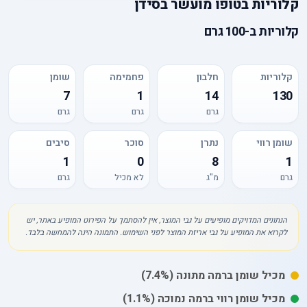
קלוריות
ב
טופו מועשר בסידן
קלוריות
ב-
100 גרם
קלוריות
חלבון
פחמימה
שומן
7
1
14
130
גרם
גרם
גרם
שומן רווי
נתרן
סוכר
סיבים
1
0
8
1
גרם
מ"ג
לא מכיל
גרם
הנתונים המדויקים מופיעים על גבי המוצר, אין להסתמך על הפירוט המופיע באתר, יש
לקרוא את המופיע על גבי אריזת המוצר לפני השימוש. התמונה הינה להמחשה בלבד.
מכיל
שומן
ברמה מתונה
(7.4%)
מכיל
שומן רווי
ברמה נמוכה
(1.1%)