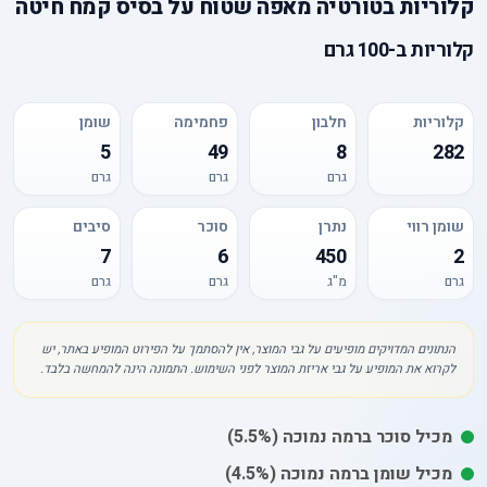
קלוריות
ב
טורטיה מאפה שטוח על בסיס קמח חיטה
קלוריות
ב-
100 גרם
קלוריות
חלבון
פחמימה
שומן
5
49
8
282
גרם
גרם
גרם
שומן רווי
נתרן
סוכר
סיבים
7
6
450
2
גרם
מ"ג
גרם
גרם
הנתונים המדויקים מופיעים על גבי המוצר, אין להסתמך על הפירוט המופיע באתר, יש
לקרוא את המופיע על גבי אריזת המוצר לפני השימוש. התמונה הינה להמחשה בלבד.
מכיל
סוכר
ברמה נמוכה
(5.5%)
מכיל
שומן
ברמה נמוכה
(4.5%)