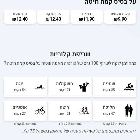
על בסיס קמח חיטה
קשת טעמים
דבאח
עדן מרקט
טיב טעם
₪12.40
₪12.40
₪11.90
₪9.90
שריפת קלוריות
כמה זמן לוקח לשרוף 100 גרם של
טורטיה מאפה שטוח על בסיס קמח חיטה
?
שחייה
משקולות
יוגה
35
דקות
71
דקות
54
דקות
הליכה
ריצה
אופניים
47
דקות
21
דקות
27
דקות
במהירות: 6.5 קמ"ש
במהירות: 9.5 קמ"ש
במהירות: 20 קמ"ש
* הנתונים מתבססים על פעילות גופנית של מתאמן במשקל
75
ק"ג.