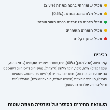
מכיל
שומן רווי
ברמה מתונה
(2.3%)
מכיל
מלח
ברמה מתונה
(0.5%)
מכיל סיבים תזונתיים ברמה משמעותית
מכיל חומרים משמרים
מכיל שמן דקלים
רכיבים
קמח חיטה (מכיל גלוטן) (60%), מים, שמנים צמחיים מוקשים (זרעי כותנה,
שמן דקלים), מלח, סוכר, חומר הלחה (גליצרול), מתפיחים (דיסודיום דיפוספט
סודיום הידרוגן קרבונט), חומרים משמרים (קלציום פרופיונאט, פוטסיום
סורבט), מווסתי חומציות (חומצה מאלית, חומצה ציטרית), מתחלב (מונו
ודיגליצרידים של חומצות שומן).
השוואת מחירים בסופר של
טורטיה מאפה שטוח