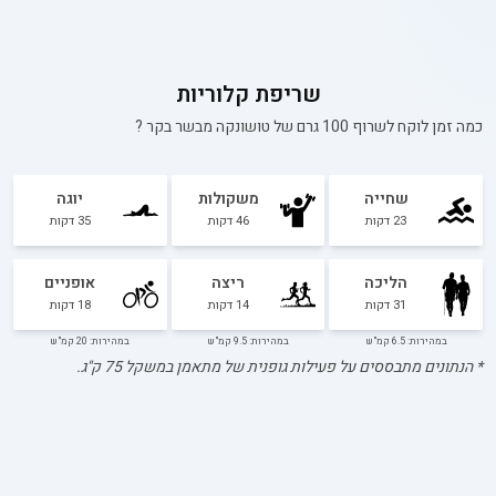
שריפת קלוריות
כמה זמן לוקח לשרוף 100 גרם של
טושונקה מבשר בקר
?
שחייה
משקולות
יוגה
23
דקות
46
דקות
35
דקות
הליכה
ריצה
אופניים
31
דקות
14
דקות
18
דקות
במהירות: 6.5 קמ"ש
במהירות: 9.5 קמ"ש
במהירות: 20 קמ"ש
* הנתונים מתבססים על פעילות גופנית של מתאמן במשקל
75
ק"ג.