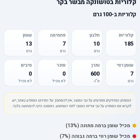
קלוריות
ב
טושונקה מבשר בקר
קלוריות
ב-
100 גרם
קלוריות
חלבון
פחמימה
שומן
13
7
10
185
גרם
גרם
גרם
שומן רווי
נתרן
סוכר
סיבים
0
0
600
7
גרם
מ"ג
לא מכיל
לא מכיל
הנתונים המדויקים מופיעים על גבי המוצר, אין להסתמך על הפירוט המופיע באתר, יש
לקרוא את המופיע על גבי אריזת המוצר לפני השימוש. התמונה הינה להמחשה בלבד.
מכיל
שומן
ברמה מתונה
(13%)
מכיל
שומן רווי
ברמה גבוהה
(7%)