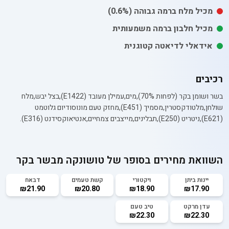
מכיל
מלח
ברמה גבוהה
(0.6%)
מכיל חלבון ברמה משמעותית
אידאלי לדיאטה קטוגנית
רכיבים
בשר ושומן בקר (לפחות 70%),מים,עמילן מעובד (E1422),בצל יבש,מלח
שולחן,מלטודקסטרין,מסמיך (E451),מחזק טעם מונוסודיום גלוטמט
(E621),ניטריט (E250),תבלינים,מייצבים צמחיים,אנטיאוקסידנט (E316).
השוואת מחירים בסופר של
טושונקה מבשר בקר
יינות ביתן
ויקטורי
קשת טעמים
דבאח
₪21.90
₪20.80
₪18.90
₪17.90
עדן מרקט
טיב טעם
₪22.30
₪22.30