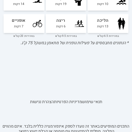
10
דקות
19
דקות
14
דקות
הליכה
ריצה
אופניים
13
דקות
6
דקות
7
דקות
במהירות: 6.5 קמ"ש
במהירות: 9.5 קמ"ש
במהירות: 20 קמ"ש
* הנתונים מתבססים על פעילות גופנית של מתאמן במשקל
75
ק"ג.
תנאי שימוש
מדיניות הפרטיות
הצהרת נגישות
התכנים המופיעים באתר זה נועדו לספק אינפורמציה כללית בלבד. אינם מהווים
המלצה, תחליף להתייעצות עם מומחה או קבלת ייעוץ רפואי.