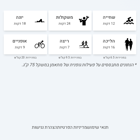
שחייה
משקולות
יוגה
12
דקות
24
דקות
18
דקות
הליכה
ריצה
אופניים
16
דקות
7
דקות
9
דקות
במהירות: 6.5 קמ"ש
במהירות: 9.5 קמ"ש
במהירות: 20 קמ"ש
* הנתונים מתבססים על פעילות גופנית של מתאמן במשקל
75
ק"ג.
תנאי שימוש
מדיניות הפרטיות
הצהרת נגישות