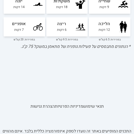
שחייה
משקולות
יוגה
9
דקות
18
דקות
14
דקות
הליכה
ריצה
אופניים
12
דקות
6
דקות
7
דקות
במהירות: 6.5 קמ"ש
במהירות: 9.5 קמ"ש
במהירות: 20 קמ"ש
* הנתונים מתבססים על פעילות גופנית של מתאמן במשקל
75
ק"ג.
תנאי שימוש
מדיניות הפרטיות
הצהרת נגישות
התכנים המופיעים באתר זה נועדו לספק אינפורמציה כללית בלבד. אינם מהווים