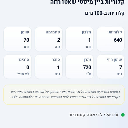
קלוריות
ב
יין מינוטי שאטו רוזה
קלוריות
ב-
100 גרם
קלוריות
חלבון
פחמימה
שומן
70
2
1
640
גרם
גרם
גרם
שומן רווי
נתרן
סוכר
סיבים
0
1
720
7
גרם
מ"ג
גרם
לא מכיל
הנתונים המדויקים מופיעים על גבי המוצר, אין להסתמך על הפירוט המופיע באתר, יש
לקרוא את המופיע על גבי אריזת המוצר לפני השימוש. התמונה הינה להמחשה בלבד.
אידאלי לדיאטה קטוגנית