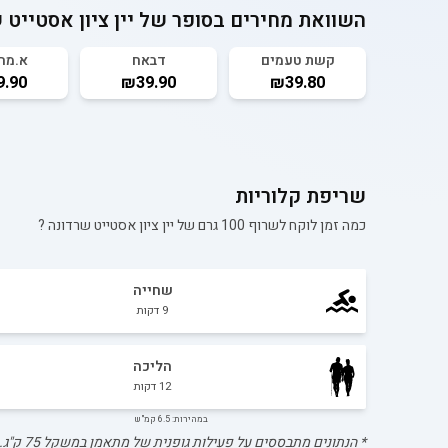
השוואת מחירים בסופר של
יין ציון אסטייט 
קשת טעמים
דבאח
א.מה
.90
₪39.90
₪39.80
שריפת קלוריות
כמה זמן לוקח לשרוף 100 גרם של
יין ציון אסטייט שרדונה
?
שחייה
9
דקות
הליכה
12
דקות
במהירות: 6.5 קמ"ש
* הנתונים מתבססים על פעילות גופנית של מתאמן במשקל
75
ק"ג.