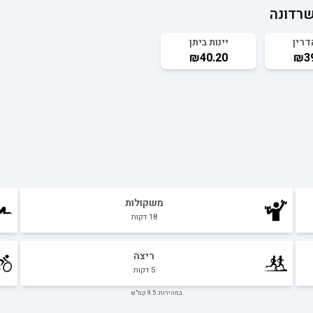
שרדונה
דרין
יינות ביתן
₪40.20
₪39
משקולות
18
דקות
ריצה
5
דקות
במהירות: 9.5 קמ"ש