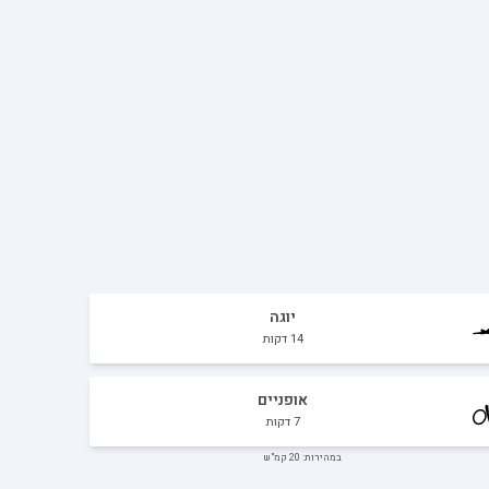
יוגה
14
דקות
אופניים
7
דקות
במהירות: 20 קמ"ש