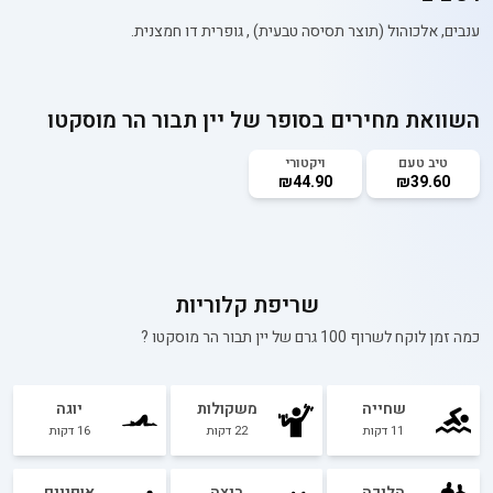
ענבים, אלכוהול (תוצר תסיסה טבעית) , גופרית דו חמצנית.
השוואת מחירים בסופר של
יין תבור הר מוסקטו
טיב טעם
ויקטורי
₪44.90
₪39.60
שריפת קלוריות
כמה זמן לוקח לשרוף 100 גרם של
יין תבור הר מוסקטו
?
שחייה
משקולות
יוגה
11
דקות
22
דקות
16
דקות
הליכה
ריצה
אופניים