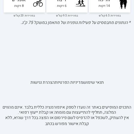
14
דקות
6
דקות
8
דקות
במהירות: 6.5 קמ"ש
במהירות: 9.5 קמ"ש
במהירות: 20 קמ"ש
* הנתונים מתבססים על פעילות גופנית של מתאמן במשקל
75
ק"ג.
תנאי שימוש
מדיניות הפרטיות
הצהרת נגישות
התכנים המופיעים באתר זה נועדו לספק אינפורמציה כללית בלבד. אינם מהווים
המלצה, תחליף להתייעצות עם מומחה או קבלת ייעוץ רפואי.
אין להעתיק, לשכפל או להדפיס לשם פירסום או הפצה בכל דרך שהיא, ללא
קבלת אישור מפורש בכתב