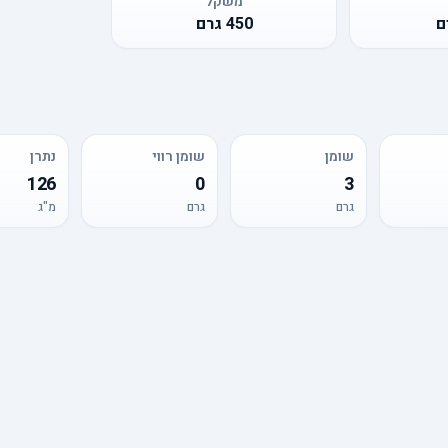
משקל
ם
450
גרם
שומן
שומן רווי
נתרן
126
0
3
גרם
גרם
מ"ג