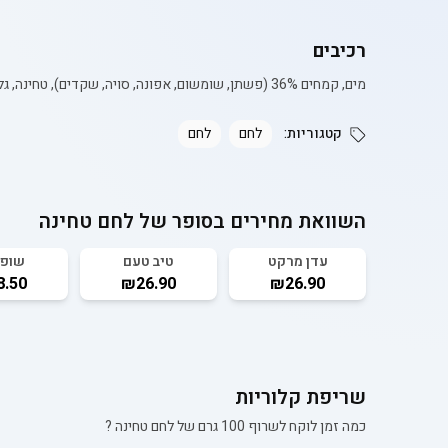
רכיבים
מים, קמחים 36% (פשתן, שומשום, אפונה, סויה, שקדים), טחינה, גלוטן, אינולין, מחמצת שיפון, מלח, חומץ, ויטמין C, עמילן תירס, אנזימים, חומר משמר (פוטסיום סורבט, קלציום פרפיונט), שמרים.
קטגוריות:
לחם
לחם
השוואת מחירים בסופר של
לחם טחינה
עדן מרקט
טיב טעם
שופ
.50
₪26.90
₪26.90
שריפת קלוריות
כמה זמן לוקח לשרוף 100 גרם של
לחם טחינה
?