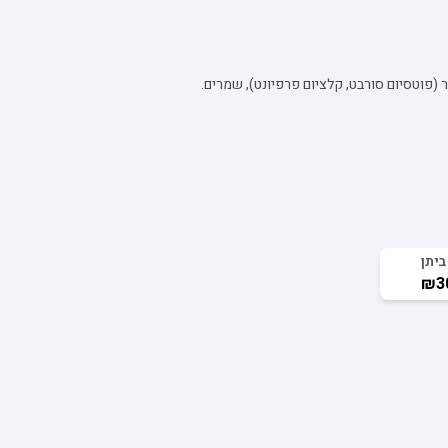
ביתן
₪3