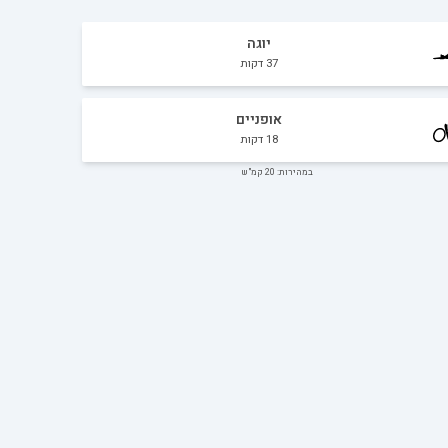
יוגה
37
דקות
אופניים
18
דקות
במהירות: 20 קמ"ש