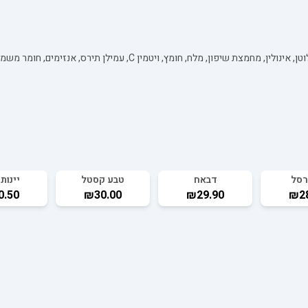
רסל
דבאח
טבע קסטל
יינות 
0.50
₪30.00
₪29.90
₪28