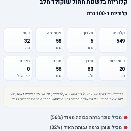
קלוריות
ב
לשנות חתול שוקולד חלב
קלוריות
ב-
100 גרם
קלוריות
חלבון
פחמימה
שומן
32
58
6
549
גרם
גרם
גרם
שומן רווי
נתרן
סוכר
סיבים
0
56
60
20
גרם
מ"ג
גרם
לא מכיל
הנתונים המדויקים מופיעים על גבי המוצר, אין להסתמך על הפירוט המופיע באתר, יש
לקרוא את המופיע על גבי אריזת המוצר לפני השימוש. התמונה הינה להמחשה בלבד.
מכיל
סוכר
ברמה גבוהה מאוד
(56%)
מכיל
שומן
ברמה גבוהה מאוד
(32%)