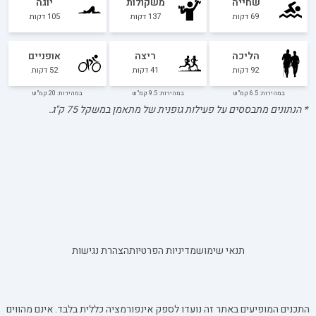
שחייה
משקולות
יוגה
69
דקות
137
דקות
105
דקות
הליכה
ריצה
אופניים
92
דקות
41
דקות
52
דקות
במהירות: 6.5 קמ"ש
במהירות: 9.5 קמ"ש
במהירות: 20 קמ"ש
* הנתונים מתבססים על פעילות גופנית של מתאמן במשקל
75
ק"ג.
תנאי שימוש
מדיניות הפרטיות
הצהרת נגישות
התכנים המופיעים באתר זה נועדו לספק אינפורמציה כללית בלבד. אינם מהווים