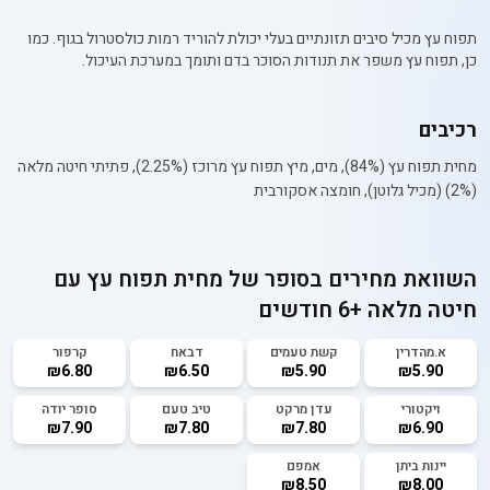
תפוח עץ מכיל סיבים תזונתיים בעלי יכולת להוריד רמות כולסטרול בגוף. כמו
כן, תפוח עץ משפר את תנודות הסוכר בדם ותומך במערכת העיכול.
רכיבים
מחית תפוח עץ (84%), מים, מיץ תפוח עץ מרוכז (2.25%), פתיתי חיטה מלאה
(2%) (מכיל גלוטן), חומצה אסקורבית
השוואת מחירים בסופר של
מחית תפוח עץ עם
חיטה מלאה +6 חודשים
א.מהדרין
קשת טעמים
דבאח
קרפור
₪6.80
₪6.50
₪5.90
₪5.90
ויקטורי
עדן מרקט
טיב טעם
סופר יודה
₪7.90
₪7.80
₪7.80
₪6.90
יינות ביתן
אמפם
₪8.50
₪8.00