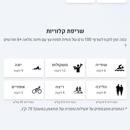
שריפת קלוריות
כמה זמן לוקח לשרוף 100 גרם של
מחית תפוח עץ עם חיטה מלאה +6 חודשים
?
שחייה
משקולות
יוגה
6
דקות
12
דקות
9
דקות
הליכה
ריצה
אופניים
8
דקות
4
דקות
5
דקות
במהירות: 6.5 קמ"ש
במהירות: 9.5 קמ"ש
במהירות: 20 קמ"ש
* הנתונים מתבססים על פעילות גופנית של מתאמן במשקל
75
ק"ג.