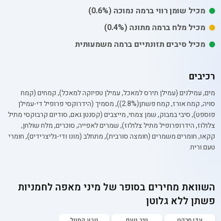
מכיל
שומן רווי
ברמה נמוכה
(0.6%)
מכיל
מלח
ברמה מתונה
(0.4%)
מכיל סיבים תזונתיים ברמה משמעותית
רכיבים
מים, עמילנים (עמילן תירס למאכל, עמילן טפיוקה למאכל), קמחים (קמח
סויה, קמח אורז, קמח פשתן(2.8%)), מסמיך (הידרוקסי פרופיל די-עמילן
פוספט), סיבי במבוק, שמן צמחי, מייצבים (קסנטן גאם, סודיום קרבוקסי מתיל
צלולוז, הידרופרופיל מתיל צלולוז), שמרים לאפייה, סוכרים, מלח שולחן,
קקאו, חומרים משמרים (חומצה סורבית), מתחלב (מונו ודי-גליצרידים), חומרי
טעם וריח.
השוואת מחירים בסופר של
מיני מאפה לחמניות
פשתן ללא גלוטן
עדן מרקט
טיב טעם
טבע קסטל