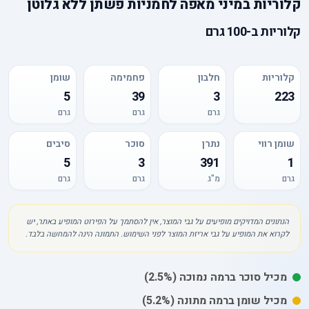
קלוריות
ב
מיני מאפה לחמניות פשתן ללא גלוטן
קלוריות
ב-
100 גרם
קלוריות
חלבון
פחמימה
שומן
5
39
3
223
גרם
גרם
גרם
שומן רווי
נתרן
סוכר
סיבים
5
3
391
1
גרם
מ"ג
גרם
גרם
הנתונים המדויקים מופיעים על גבי המוצר, אין להסתמך על הפירוט המופיע באתר, יש
לקרוא את המופיע על גבי אריזת המוצר לפני השימוש. התמונה הינה להמחשה בלבד.
מכיל
סוכר
ברמה נמוכה
(2.5%)
מכיל
שומן
ברמה מתונה
(5.2%)