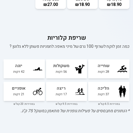
₪27.00
₪18.90
₪18.90
שריפת קלוריות
כמה זמן לוקח לשרוף 100 גרם של
מיני מאפה לחמניות פשתן ללא גלוטן
?
שחייה
משקולות
יוגה
28
דקות
56
דקות
42
דקות
הליכה
ריצה
אופניים
37
דקות
17
דקות
21
דקות
במהירות: 6.5 קמ"ש
במהירות: 9.5 קמ"ש
במהירות: 20 קמ"ש
* הנתונים מתבססים על פעילות גופנית של מתאמן במשקל
75
ק"ג.