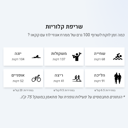
שריפת קלוריות
כמה זמן לוקח לשרוף 100 גרם של
ממרח אגוזי לוז עם קקאו
?
שחייה
משקולות
יוגה
68
דקות
137
דקות
104
דקות
הליכה
ריצה
אופניים
91
דקות
41
דקות
52
דקות
במהירות: 6.5 קמ"ש
במהירות: 9.5 קמ"ש
במהירות: 20 קמ"ש
* הנתונים מתבססים על פעילות גופנית של מתאמן במשקל
75
ק"ג.