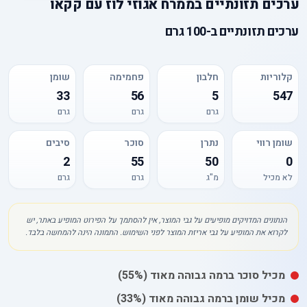
ערכים תזונתיים
ב
ממרח אגוזי לוז עם קקאו
ערכים תזונתיים
ב-
100 גרם
קלוריות
חלבון
פחמימה
שומן
33
56
5
547
גרם
גרם
גרם
שומן רווי
נתרן
סוכר
סיבים
2
55
50
0
לא מכיל
מ"ג
גרם
גרם
הנתונים המדויקים מופיעים על גבי המוצר, אין להסתמך על הפירוט המופיע באתר, יש
לקרוא את המופיע על גבי אריזת המוצר לפני השימוש. התמונה הינה להמחשה בלבד.
מכיל
סוכר
ברמה גבוהה מאוד
(55%)
מכיל
שומן
ברמה גבוהה מאוד
(33%)