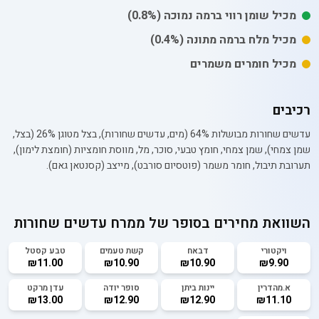
מכיל
שומן רווי
ברמה נמוכה
(0.8%)
מכיל
מלח
ברמה מתונה
(0.4%)
מכיל חומרים משמרים
רכיבים
עדשים שחורות מבושלות 64% (מים, עדשים שחורות), בצל מטוגן 26% (בצל,
שמן צמחי), שמן צמחי, חומץ טבעי, סוכר, מל, מווסת חומציות (חומצת לימון),
תערובת תיבול, חומר משמר (פוטסיום סורבט), מייצב (קסנטאן גאם).
השוואת מחירים בסופר של
ממרח עדשים שחורות
ויקטורי
דבאח
קשת טעמים
טבע קסטל
₪11.00
₪10.90
₪10.90
₪9.90
א.מהדרין
יינות ביתן
סופר יודה
עדן מרקט
₪13.00
₪12.90
₪12.90
₪11.10