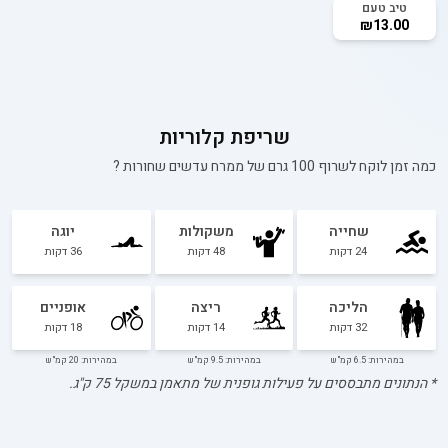
טיב טעם
₪13.00
שריפת קלוריות
כמה זמן לוקח לשרוף 100 גרם של
ממרח עדשים שחורות
?
שחייה
משקולות
יוגה
24
דקות
48
דקות
36
דקות
הליכה
ריצה
אופניים
32
דקות
14
דקות
18
דקות
במהירות: 6.5 קמ"ש
במהירות: 9.5 קמ"ש
במהירות: 20 קמ"ש
* הנתונים מתבססים על פעילות גופנית של מתאמן במשקל
75
ק"ג.