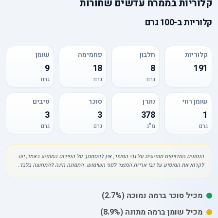
קלוריות
ב
ממרח עדשים שחורות
קלוריות
ב-
100 גרם
קלוריות
חלבון
פחמימה
שומן
9
18
8
191
גרם
גרם
גרם
שומן רווי
נתרן
סוכר
סיבים
3
3
378
1
גרם
מ"ג
גרם
גרם
הנתונים המדויקים מופיעים על גבי המוצר, אין להסתמך על הפירוט המופיע באתר, יש
לקרוא את המופיע על גבי אריזת המוצר לפני השימוש. התמונה הינה להמחשה בלבד.
מכיל
סוכר
ברמה נמוכה
(2.7%)
מכיל
שומן
ברמה מתונה
(8.9%)