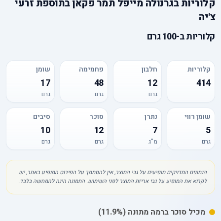
קלוריות
ב
גרנולה מייפל תמר פקאן בתוספת זרעי
צ'יה
קלוריות
ב-
100 גרם
קלוריות
חלבון
פחמימה
שומן
17
48
12
414
גרם
גרם
גרם
שומן רווי
נתרן
סוכר
סיבים
10
12
7
5
גרם
מ"ג
גרם
גרם
הנתונים המדויקים מופיעים על גבי המוצר, אין להסתמך על הפירוט המופיע באתר, יש
לקרוא את המופיע על גבי אריזת המוצר לפני השימוש. התמונה הינה להמחשה בלבד.
מכיל
סוכר
ברמה מתונה
(11.9%)