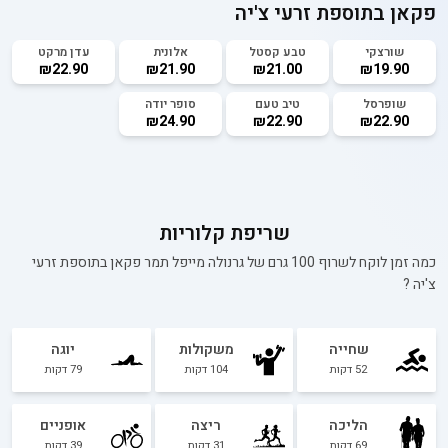
פקאן בתוספת זרעי צ'יה
שורצקי
טבע קסטל
אלונית
עדן מרקט
₪22.90
₪21.90
₪21.00
₪19.90
שופרסל
טיב טעם
סופר יודה
₪24.90
₪22.90
₪22.90
שריפת קלוריות
כמה זמן לוקח לשרוף 100 גרם של
גרנולה מייפל תמר פקאן בתוספת זרעי
צ'יה
?
שחייה
משקולות
יוגה
52
דקות
104
דקות
79
דקות
הליכה
ריצה
אופניים
69
דקות
31
דקות
39
דקות