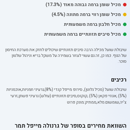
מכיל
שומן
ברמה גבוהה מאוד
(17.3%)
מכיל
שומן רווי
ברמה מתונה
(4.5%)
מכיל חלבון ברמה משמעותית
מכיל סיבים תזונתיים ברמה משמעותית
שיבולת שועל מכילה הרבה סיבים תזונתיים שיכולים לחזק את מערכת החיסון
של הגוף. כמו כן, זה גם עשוי לעזור בשמירה על משקל בריא וניהול שלטון
סוכר.
רכיבים
שיבולת שועל (מכיל גלוטן), סירופ מייפל קנדי (8%),גרעיני חמניות,אוכמניות
(5%) ,אגוזי פקאן (5%) ,קוקוס,סיבים תזונתיים (עולש) גרעיני פשתן,זרעי
צ'יה,שומשום מלא,ממתיק:מונק פרוט
השוואת מחירים בסופר של
גרנולה מייפל תמר