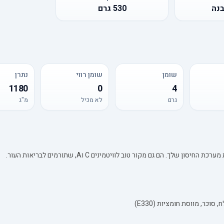
בנה
530
גרם
שומן
שומן רווי
נתרן
1180
0
4
גרם
לא מכיל
מ"ג
. הם גם מקור טוב לוויטמינים C וA, שתורמים לבריאות העור.