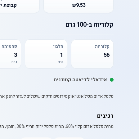
₪9.53
קבוצת י
קלוריות
ב-
100 גרם
קלוריות
חלבון
פחמימה
3
1
56
גרם
גרם
אידאלי לדיאטה קטוגנית
פלפל אדום מכיל אנטי אוקסידנטים חזקים שיכולים לעזור לחזק את מערכת החיסון שלך
רכיבים
מחית פלפל אדום קלוי 60%, מחית פלפל ירוק חריף 30%, חומץ, מלח, סוכר, מווסת חומציות (E330)