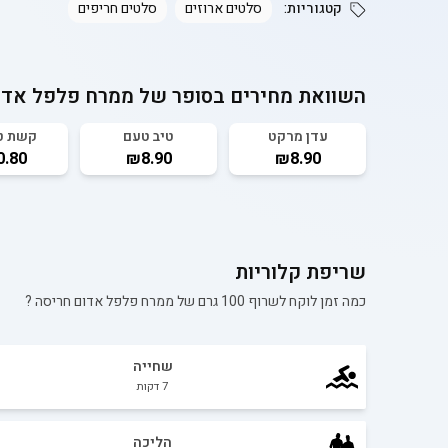
קטגוריות:
סלטים ארוזים
סלטים חריפים
השוואת מחירים בסופר של
ממרח פלפל אדו
עדן מרקט
טיב טעם
קשת ט
.80
₪8.90
₪8.90
שריפת קלוריות
כמה זמן לוקח לשרוף 100 גרם של
ממרח פלפל אדום חריסה
?
שחייה
7
דקות
הליכה