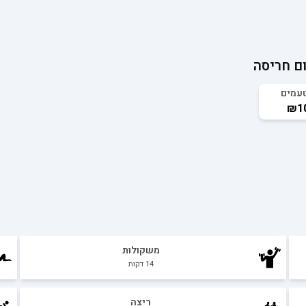
ם חריסה
עמים
₪10
משקולות
14
דקות
ריצה