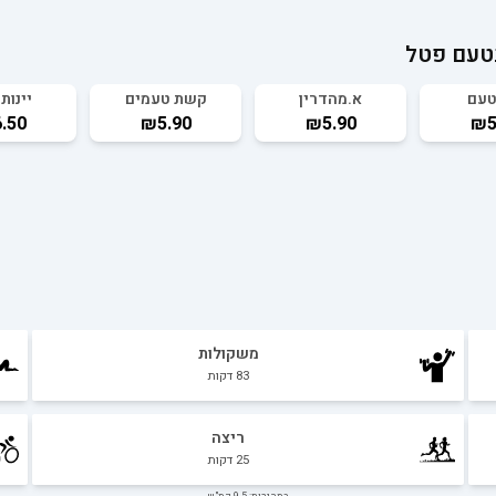
טעם פטל
טעם
א.מהדרין
קשת טעמים
יינות 
.50
₪5.90
₪5.90
₪5
משקולות
83
דקות
ריצה
25
דקות
במהירות: 9.5 קמ"ש