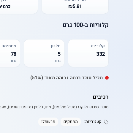
₪5.81
כרמית
קלוריות
ב-
100 גרם
קלוריות
חלבון
פחמימה
78
5
332
גרם
גרם
מכיל
סוכר
ברמה גבוהה מאוד
(51%)
רכיבים
סוכר, סירופ גלוקוז (מכיל סולפיט), מים, ג'לטין (מדגים כשרים), nעמילן תירס, מווסת חומציות (חומצת לימון), חומר טעם וריח, nצבע מאכל [ E129 (אדום אלורה)].
קטגוריות:
ממתקים
מרשמלו