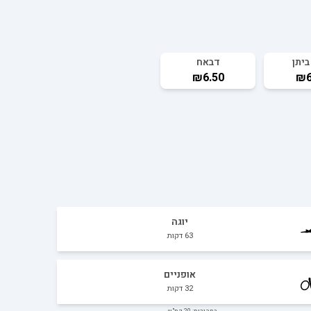
ביתן
דבאח
₪6.50
₪6
יוגה
63
דקות
אופניים
32
דקות
במהירות: 20 קמ"ש