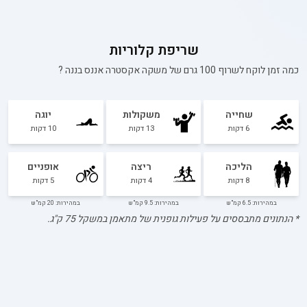
שריפת קלוריות
כמה זמן לוקח לשרוף 100 גרם של
משקה אקסטרה אננס בננה
?
שחייה
משקולות
יוגה
6
דקות
13
דקות
10
דקות
הליכה
ריצה
אופניים
8
דקות
4
דקות
5
דקות
במהירות: 6.5 קמ"ש
במהירות: 9.5 קמ"ש
במהירות: 20 קמ"ש
* הנתונים מתבססים על פעילות גופנית של מתאמן במשקל
75
ק"ג.