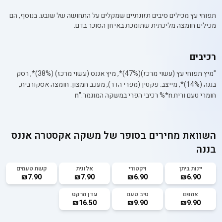
תפוחי עץ מכילים סיבים תזונתיים שמקלים על התחושה של שובע. בנוסף, הם
מכילים חומצה מליכתית שתומכת באיזון הסוכר בדם.
רכיבים
"מיץ תפוחי עץ (עשוי מרכז)(47%)*, מיץ אננס (עשוי מרכז) (38%)*, רסק
בננה (14%)*, מייצב: פקטין (מפרי הדר), מעכב חמצון: חומצה אסקורבית,
חומרי טעם וריח.n*% רכיבי הפרי במשקה המוגמר."n
השוואת מחירים בסופר של
משקה אקסטרה אננס
בננה
יינות ביתן
ויקטורי
אלונית
קשת טעמים
₪7.90
₪7.90
₪6.90
₪6.90
אמפם
טיב טעם
עדן מרקט
₪16.50
₪9.90
₪9.90