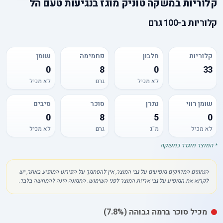
קלוריות
ב
משקה טוניק מוגז בנגיעות טעם הל
קלוריות
ב-
100 גרם
קלוריות
חלבון
פחמימה
שומן
0
8
0
33
לא מכיל
גרם
לא מכיל
שומן רווי
נתרן
סוכר
סיבים
0
8
5
0
לא מכיל
מ"ג
גרם
לא מכיל
* המוצר מוגדר כמשקה
הנתונים המדויקים מופיעים על גבי המוצר, אין להסתמך על הפירוט המופיע באתר, יש
לקרוא את המופיע על גבי אריזת המוצר לפני השימוש. התמונה הינה להמחשה בלבד.
מכיל
סוכר
ברמה גבוהה
(7.8%)