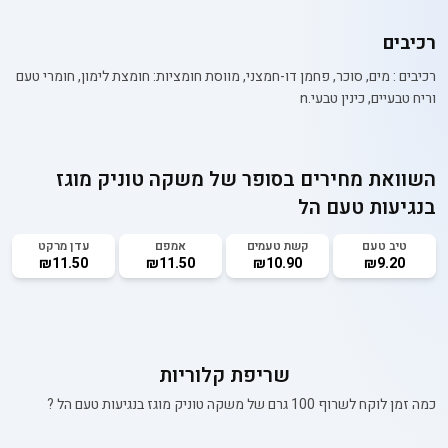
רכיבים
רכיבים : מים, סוכר, פחמן דו-חמצני, מווסת חומציות: חומצת לימון, חומרי טעם
וריח טבעיים, כינין טבעי.n
השוואת מחירים בסופר של
משקה טוניק מוגז
בנגיעות טעם הל
טיב טעם
קשת טעמים
אמפם
עדן מרקט
₪11.50
₪11.50
₪10.90
₪9.20
שריפת קלוריות
כמה זמן לוקח לשרוף 100 גרם של
משקה טוניק מוגז בנגיעות טעם הל
?