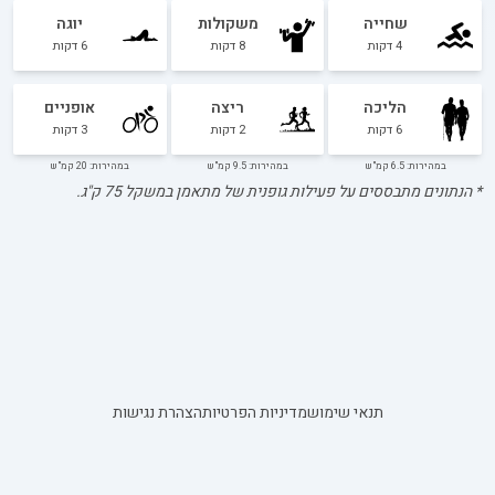
שחייה
משקולות
יוגה
4
דקות
8
דקות
6
דקות
הליכה
ריצה
אופניים
6
דקות
2
דקות
3
דקות
במהירות: 6.5 קמ"ש
במהירות: 9.5 קמ"ש
במהירות: 20 קמ"ש
* הנתונים מתבססים על פעילות גופנית של מתאמן במשקל
75
ק"ג.
תנאי שימוש
מדיניות הפרטיות
הצהרת נגישות